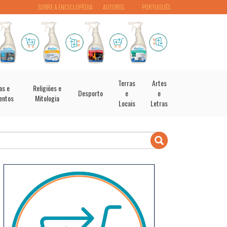
SOBRE A ENCICLOPÉDIA
AUTORES
PORTUGUÊS
Terras
Artes
as e
Religiões e
Desporto
e
e
entos
Mitologia
Locais
Letras