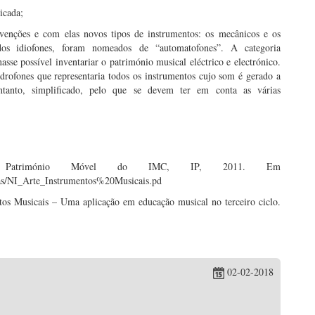
icada;
nvenções e com elas novos tipos de instrumentos: os mecânicos e os
 dos idiofones, foram nomeados de “automatofones”. A categoria
sse possível inventariar o património musical eléctrico e electrónico.
drofones que representaria todos os instrumentos cujo som é gerado a
ntanto, simplificado, pelo que se devem ter em conta as várias
 Património Móvel do IMC, IP, 2011. Em
as/NI_Arte_Instrumentos%20Musicais.pd
s Musicais – Uma aplicação em educação musical no terceiro ciclo.
02-02-2018