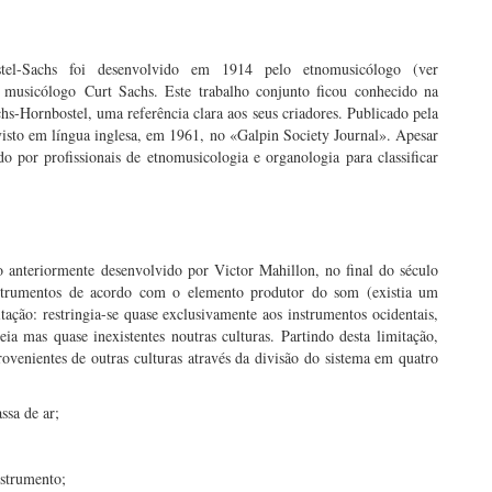
stel-Sachs foi desenvolvido em 1914 pelo etnomusicólogo (ver
o musicólogo Curt Sachs. Este trabalho conjunto ficou conhecido na
s-Hornbostel, uma referência clara aos seus criadores. Publicado pela
visto em língua inglesa, em 1961, no «Galpin Society Journal». Apesar
o por profissionais de etnomusicologia e organologia para classificar
 anteriormente desenvolvido por Victor Mahillon, no final do século
nstrumentos de acordo com o elemento produtor do som (existia um
ação: restringia-se quase exclusivamente aos instrumentos ocidentais,
ia mas quase inexistentes noutras culturas. Partindo desta limitação,
ovenientes de outras culturas através da divisão do sistema em quatro
ssa de ar;
nstrumento;