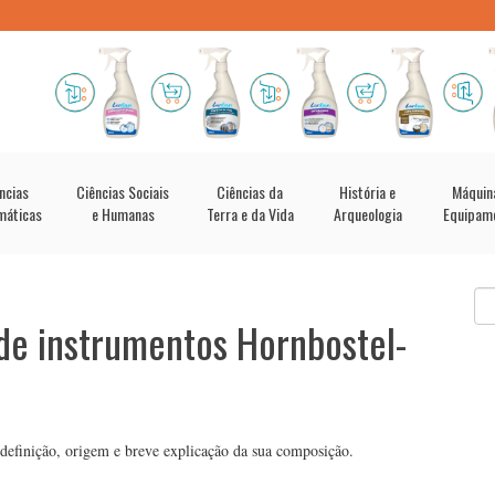
ncias
Ciências Sociais
Ciências da
História e
Máquin
máticas
e Humanas
Terra e da Vida
Arqueologia
Equipam
 de instrumentos Hornbostel-
 definição, origem e breve explicação da sua composição.