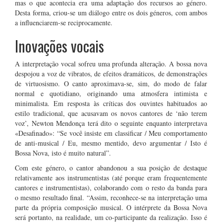
mas o que acontecia era uma adaptação dos recursos ao género.
Desta forma, criou-se um diálogo entre os dois géneros, com ambos
a influenciarem-se reciprocamente.
Inovações vocais
A interpretação vocal sofreu uma profunda alteração. A bossa nova
despojou a voz de vibratos, de efeitos dramáticos, de demonstrações
de virtuosismo. O canto aproximava-se, sim, do modo de falar
normal e quotidiano, originando uma atmosfera intimista e
minimalista. Em resposta às críticas dos ouvintes habituados ao
estilo tradicional, que acusavam os novos cantores de ‘não terem
voz’, Newton Mendonça terá dito o seguinte enquanto interpretava
«Desafinado»: “Se você insiste em classificar / Meu comportamento
de anti-musical / Eu, mesmo mentido, devo argumentar / Isto é
Bossa Nova, isto é muito natural”.
Com este género, o cantor abandonou a sua posição de destaque
relativamente aos instrumentistas (até porque eram frequentemente
cantores e instrumentistas), colaborando com o resto da banda para
o mesmo resultado final. “Assim, reconhece-se na interpretação uma
parte da própria composição musical. O intérprete da Bossa Nova
será portanto, na realidade, um co-participante da realização. Isso é