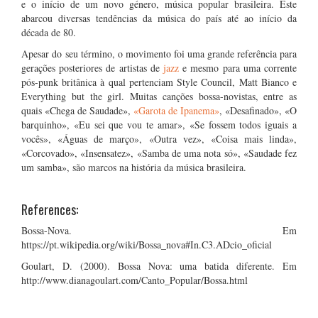
e o início de um novo género, música popular brasileira. Este
abarcou diversas tendências da música do país até ao início da
década de 80.
Apesar do seu término, o movimento foi uma grande referência para
gerações posteriores de artistas de
jazz
e mesmo para uma corrente
pós-punk britânica à qual pertenciam Style Council, Matt Bianco e
Everything but the girl. Muitas canções bossa-novistas, entre as
quais «Chega de Saudade»,
«Garota de Ipanema»
, «Desafinado», «O
barquinho», «Eu sei que vou te amar», «Se fossem todos iguais a
vocês», «Águas de março», «Outra vez», «Coisa mais linda»,
«Corcovado», «Insensatez», «Samba de uma nota só», «Saudade fez
um samba», são marcos na história da música brasileira.
References:
Bossa-Nova. Em
https://pt.wikipedia.org/wiki/Bossa_nova#In.C3.ADcio_oficial
Goulart, D. (2000). Bossa Nova: uma batida diferente. Em
http://www.dianagoulart.com/Canto_Popular/Bossa.html