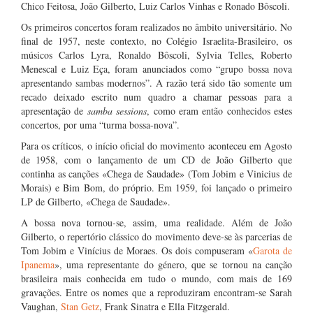
Chico Feitosa, João Gilberto, Luiz Carlos Vinhas e Ronado Bôscoli.
Os primeiros concertos foram realizados no âmbito universitário. No
final de 1957, neste contexto, no Colégio Israelita-Brasileiro, os
músicos Carlos Lyra, Ronaldo Bôscoli, Sylvia Telles, Roberto
Menescal e Luiz Eça, foram anunciados como “grupo bossa nova
apresentando sambas modernos”. A razão terá sido tão somente um
recado deixado escrito num quadro a chamar pessoas para a
apresentação de
samba sessions
, como eram então conhecidos estes
concertos, por uma “turma bossa-nova”.
Para os críticos, o início oficial do movimento aconteceu em Agosto
de 1958, com o lançamento de um CD de João Gilberto que
continha as canções «Chega de Saudade» (Tom Jobim e Vinicius de
Morais) e Bim Bom, do próprio. Em 1959, foi lançado o primeiro
LP de Gilberto, «Chega de Saudade».
A bossa nova tornou-se, assim, uma realidade. Além de João
Gilberto, o repertório clássico do movimento deve-se às parcerias de
Tom Jobim e Vinícius de Moraes. Os dois compuseram «
Garota de
Ipanema
», uma representante do género, que se tornou na canção
brasileira mais conhecida em tudo o mundo, com mais de 169
gravações. Entre os nomes que a reproduziram encontram-se Sarah
Vaughan,
Stan Getz
, Frank Sinatra e Ella Fitzgerald.