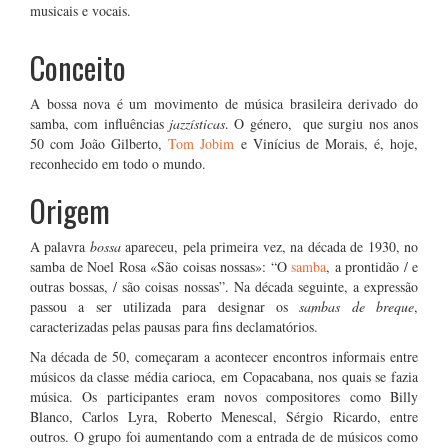
musicais e vocais.
Conceito
A bossa nova é um movimento de música brasileira derivado do
samba, com influências
jazzísticas
. O género, que surgiu nos anos
50 com João Gilberto,
Tom Jobim
e Vinícius de Morais, é, hoje,
reconhecido em todo o mundo.
Origem
A palavra
bossa
apareceu, pela primeira vez, na década de 1930, no
samba de Noel Rosa «São coisas nossas»: “O
samba
, a prontidão / e
outras bossas, / são coisas nossas”. Na década seguinte, a expressão
passou a ser utilizada para designar os
sambas de breque
,
caracterizadas pelas pausas para fins declamatórios.
Na década de 50, começaram a acontecer encontros informais entre
músicos da classe média carioca, em Copacabana, nos quais se fazia
música. Os participantes eram novos compositores como Billy
Blanco, Carlos Lyra, Roberto Menescal, Sérgio Ricardo, entre
outros. O grupo foi aumentando com a entrada de de músicos como