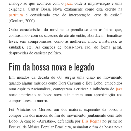
análogo ao que acontece com o
jazz
, onde a improvisação é uma
exigência. Cantar Bossa Nova exatamente como está escrito na
partitura
é considerado erro de interpretação, erro de estilo.”
(Goulart, 2000).
Outra característica do movimento prendia-se com as letras que,
contrastando com os sucessos de até até então, abordavam temáticas
leves, sem compromissos, como as mulheres, amor, a natureza, as
saudades, etc. As canções de bossa-nova são, de forma geral,
desprovidas de carácter político.
Fim da bossa nova e legado
Em meados da década de 60, surgiu uma cisão no movimento
quando alguns músicos como Dori Caymmi e Edu Lobo, embebidos
num espírito nacionalista, começaram a criticar a influência do
jazz
norte-americano na bossa-nova e iniciaram uma aproximação aos
compositores do morro.
Foi Vinícius de Moraes, um dos maiores expoentes da bossa, a
compor um dos marcos do fim do movimento, juntamente com Edu
Lobo. A canção «Arrastão», defendida por
Elis Regina
no primeiro
Festival de Música Popular Brasileira, assinalou o fim da bossa nova