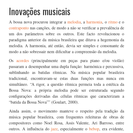
Inovações musicais
A bossa nova procurou integrar a
melodia
, a
harmonia
, o
ritmo
e o
contraponto
nas canções, de modo a não se verificar a prevalência de
um dos parâmetros sobre os outros. Este facto revolucionou o
paradigma anterior da música brasileira que ditava a hegemonia da
melodia. A harmonia, até então, devia ser simples e consonante de
modo a não sobressair nem dificultar a compreensão da melodia.
Os
acordes
(principalmente em peças para piano e/ou violão)
passaram a desempenhar uma dupla função: harmónica e percussiva,
sublinhando as batidas rítmicas. Na música popular brasileira
tradicional, encontravam-se estas duas funções mas nunca em
simultâneo. “A rigor, a questão rítmica permeia toda a estética da
Bossa Nova: a própria melodia pode ser estruturada segundo
configurações derivadas das células rítmicas que caracterizam a
“batida da Bossa Nova”” (Goulart, 2000).
Ainda assim, o movimento manteve o respeito pela tradição da
música popular brasileira, com frequentes releituras de obras de
compositores como Noel Rosa, Assis Valente, Ari Barroso, entre
outros. A influência do
jazz
, especialmente o
bebop
, era evidente,