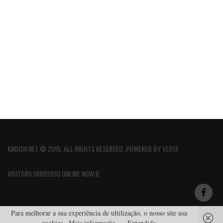
KNOOW.NET © 2015. ALL RIGHTS RESERVED. POWERED BY
VERSE
VISITORS:18889936 ONLINE NOW:8
Para melhorar a sua experiência de ultilização, o nosso site usa
cookies.
Mais informação
Entendido