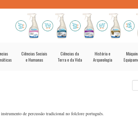
ncias
Ciências Sociais
Ciências da
História e
Máquin
máticas
e Humanas
Terra e da Vida
Arqueologia
Equipam
 instrumento de percussão tradicional no folclore português.