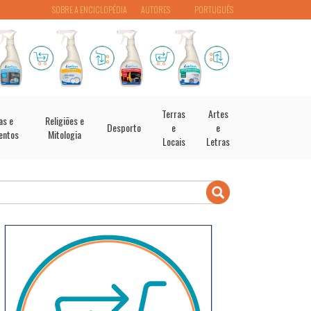
SOBRE A ENCICLOPÉDIA
AUTORES
PORTUGUÊS
Terras
Artes
as e
Religiões e
Desporto
e
e
entos
Mitologia
Locais
Letras