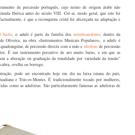
rumento de percussão português, cujo termo de origem árabe não
nsula Ibérica antes do século VIII. Crê-se, modo geral, que este foi
actualmente, é que a reconquista cristã foi alicerçada na adaptação e
l-Sachs
, o adufe é parte da família dos
membranofones
, dentro da
e Oliveira, na obra «Instrumentos Musicais Populares», o adufe é
 quadrangular, de percussão directa com a mão e
idiofone
de percussão
erior. É um instrumento percutivo de aro muito baixo, e em que as
em a alteração ou graduação da tonalidade por variedade da tensão”
 cabra, ovelha ou borrego.
rução, pode ser encontrado hoje em dia na faixa raiana do país,
uadiana e Trás-os-Montes. É tradicionalmente tocado por mulheres,
das como as adufeiras. São particularmente famosas as adufeiras de