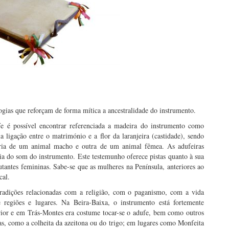
logias que reforçam de forma mítica a ancestralidade do instrumento.
 é possível encontrar referenciada a madeira do instrumento como
a ligação entre o matrimónio e a flor da laranjeira (castidade), sendo
ária de um animal macho e outra de um animal fêmea. As adufeiras
ia do som do instrumento. Este testemunho oferece pistas quanto à sua
utantes femininas. Sabe-se que as mulheres na Península, anteriores ao
cal.
radições relacionadas com a religião, com o paganismo, com a vida
re regiões e lugares. Na Beira-Baixa, o instrumento está fortemente
terior e em Trás-Montes era costume tocar-se o adufe, bem como outros
las, como a colheita da azeitona ou do trigo; em lugares como Monfeita