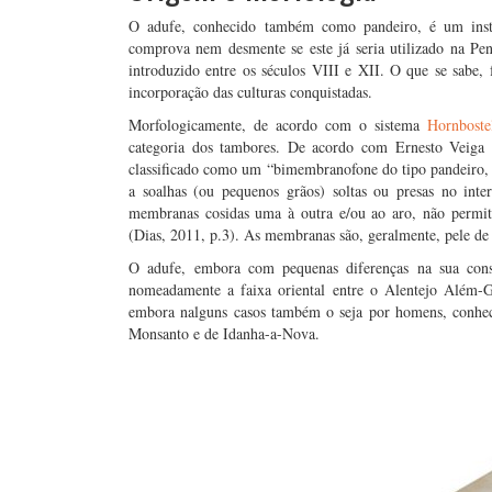
O adufe, conhecido também como pandeiro, é um inst
comprova nem desmente se este já seria utilizado na Pení
introduzido entre os séculos VIII e XII. O que se sabe, f
incorporação das culturas conquistadas.
Morfologicamente, de acordo com o sistema
Hornboste
categoria dos tambores. De acordo com Ernesto Veiga d
classificado como um “bimembranofone do tipo pandeiro,
a soalhas (ou pequenos grãos) soltas ou presas no int
membranas cosidas uma à outra e/ou ao aro, não permit
(Dias, 2011, p.3). As membranas são, geralmente, pele de
O adufe, embora com pequenas diferenças na sua const
nomeadamente a faixa oriental entre o Alentejo Além-G
embora nalguns casos também o seja por homens, conheci
Monsanto e de Idanha-a-Nova.