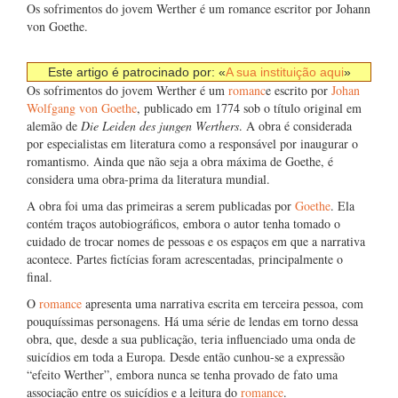
Os sofrimentos do jovem Werther é um romance escritor por Johann
von Goethe.
Este artigo é patrocinado por: «
A sua instituição aqui
»
Os sofrimentos do jovem Werther é um
romanc
e escrito por
Johan
Wolfgang von Goethe
, publicado em 1774 sob o título original em
alemão de
Die Leiden des jungen Werthers
. A obra é considerada
por especialistas em literatura como a responsável por inaugurar o
romantismo. Ainda que não seja a obra máxima de Goethe, é
considera uma obra-prima da literatura mundial.
A obra foi uma das primeiras a serem publicadas por
Goethe
. Ela
contém traços autobiográficos, embora o autor tenha tomado o
cuidado de trocar nomes de pessoas e os espaços em que a narrativa
acontece. Partes fictícias foram acrescentadas, principalmente o
final.
O
romance
apresenta uma narrativa escrita em terceira pessoa, com
pouquíssimas personagens. Há uma série de lendas em torno dessa
obra, que, desde a sua publicação, teria influenciado uma onda de
suicídios em toda a Europa. Desde então cunhou-se a expressão
“efeito Werther”, embora nunca se tenha provado de fato uma
associação entre os suicídios e a leitura do
romance
.