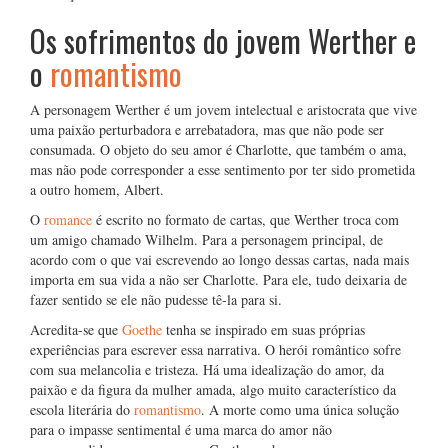
Os sofrimentos do jovem Werther e
o
romantismo
A personagem Werther é um jovem intelectual e aristocrata que vive
uma paixão perturbadora e arrebatadora, mas que não pode ser
consumada. O objeto do seu amor é Charlotte, que também o ama,
mas não pode corresponder a esse sentimento por ter sido prometida
a outro homem, Albert.
O
romance
é escrito no formato de cartas, que Werther troca com
um amigo chamado Wilhelm. Para a personagem principal, de
acordo com o que vai escrevendo ao longo dessas cartas, nada mais
importa em sua vida a não ser Charlotte. Para ele, tudo deixaria de
fazer sentido se ele não pudesse tê-la para si.
Acredita-se que
Goethe
tenha se inspirado em suas próprias
experiências para escrever essa narrativa. O herói romântico sofre
com sua melancolia e tristeza. Há uma idealização do amor, da
paixão e da figura da mulher amada, algo muito característico da
escola literária do
romantismo
. A morte como uma única solução
para o impasse sentimental é uma marca do amor não