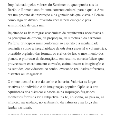
Impulsionado pelos valores do Sentimento, que opunha aos da
Razão, o Romantismo foi uma corrente cultural para a qual a Arte
era um produto da inspiração e da genialidade que visava a Beleza
como algo de divino, revelado apenas pela emoção e pela
sensibilidade de cada um.
Rejeitando as frias regras académicas da arquitectura neoclássica e
os princípios da ordem, da proporção, da simetria e da harmonia.
Preferiu princípios mais conformes ao espírito e à mentalidade
romântica como a irregularidade da estrutura espacial e volumétrica,
o sentido orgânico das formas, os efeitos de luz, o movimento dos
planos, o pitoresco da decoração… em resumo, características que
provocassem encantamento e evasão, estimulassem a imaginação e
os sentidos, convidassem ao sonho, evocando realidades diferentes,
distantes ou imaginárias.
O romantismo é a arte do sonho e fantasia. Valoriza as forças
criativas do indivíduo e da imaginação popular. Opõe-se à arte
equilibrada dos clássicos e baseia-se na inspiração fugaz dos
momentos fortes da vida subjectiva: na fé, no sonho, na paixão, na
intuição, na saudade, no sentimento da natureza e na força das
lendas nacionais.
O ponto fundamental da visão romântica do mundo é o sujeito, as