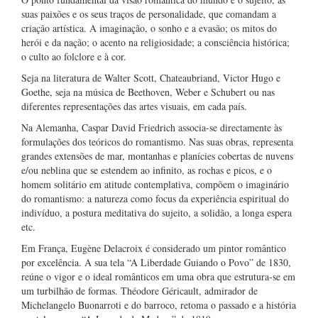
suas paixões e os seus traços de personalidade, que comandam a
criação artística. A imaginação, o sonho e a evasão; os mitos do
herói e da nação; o acento na religiosidade; a consciência histórica;
o culto ao folclore e à cor.
Seja na literatura de Walter Scott, Chateaubriand, Victor Hugo e
Goethe, seja na música de Beethoven, Weber e Schubert ou nas
diferentes representações das artes visuais, em cada país.
Na Alemanha, Caspar David Friedrich associa-se directamente às
formulações dos teóricos do romantismo. Nas suas obras, representa
grandes extensões de mar, montanhas e planícies cobertas de nuvens
e/ou neblina que se estendem ao infinito, as rochas e picos, e o
homem solitário em atitude contemplativa, compõem o imaginário
do romantismo: a natureza como focus da experiência espiritual do
indivíduo, a postura meditativa do sujeito, a solidão, a longa espera
etc.
Em França, Eugène Delacroix é considerado um pintor romântico
por excelência. A sua tela “A Liberdade Guiando o Povo” de 1830,
reúne o vigor e o ideal românticos em uma obra que estrutura-se em
um turbilhão de formas. Théodore Géricault, admirador de
Michelangelo Buonarroti e do barroco, retoma o passado e a história