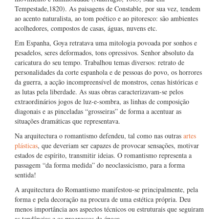
Tempestade,1820). As paisagens de Constable, por sua vez, tendem
ao acento naturalista, ao tom poético e ao pitoresco: são ambientes
acolhedores, compostos de casas, águas, nuvens etc.
Em Espanha, Goya retratava uma mitologia povoada por sonhos e
pesadelos, seres deformados, tons opressivos. Senhor absoluto da
caricatura do seu tempo. Trabalhou temas diversos: retrato de
personalidades da corte espanhola e de pessoas do povo, os horrores
da guerra, a acção incompreensível de monstros, cenas históricas e
as lutas pela liberdade. As suas obras caracterizavam-se pelos
extraordinários jogos de luz-e-sombra, as linhas de composição
diagonais e as pinceladas “grosseiras” de forma a acentuar as
situações dramáticas que representava.
Na arquitectura o romantismo defendeu, tal como nas outras
artes
plásticas
, que deveriam ser capazes de provocar sensações, motivar
estados de espírito, transmitir ideias. O romantismo representa a
passagem “da forma medida” do neoclassicismo, para a forma
sentida!
A arquitectura do Romantismo manifestou-se principalmente, pela
forma e pela decoração na procura de uma estética própria. Deu
menos importância aos aspectos técnicos ou estruturais que seguiram
as tendências e os progressos da época.