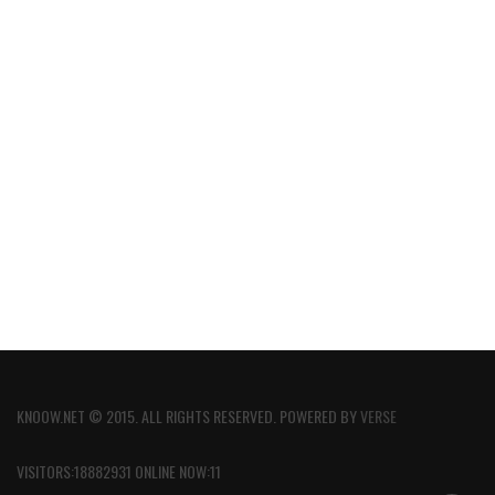
KNOOW.NET © 2015. ALL RIGHTS RESERVED. POWERED BY
VERSE
VISITORS:18882931 ONLINE NOW:11