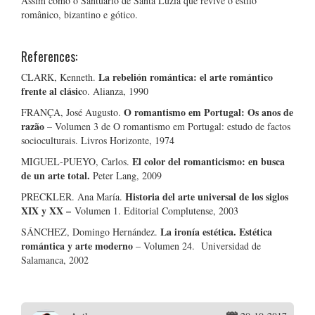
Assim como o Santuário de Santa Luzia que revive o estilo
românico, bizantino e gótico.
References:
La rebelión romántica: el arte romántico
CLARK, Kenneth.
frente al clásic
o. Alianza, 1990
O romantismo em Portugal: Os anos de
FRANÇA, José Augusto.
razão
– Volumen 3 de O romantismo em Portugal: estudo de factos
socioculturais. Livros Horizonte, 1974
El color del romanticismo: en busca
MIGUEL-PUEYO, Carlos.
de un arte total.
Peter Lang, 2009
Historia del arte universal de los siglos
PRECKLER. Ana María.
XIX y XX –
Volumen 1. Editorial Complutense, 2003
La ironía estética. Estética
SÁNCHEZ, Domingo Hernández.
romántica y arte moderno
– Volumen 24.
Universidad de
Salamanca, 2002