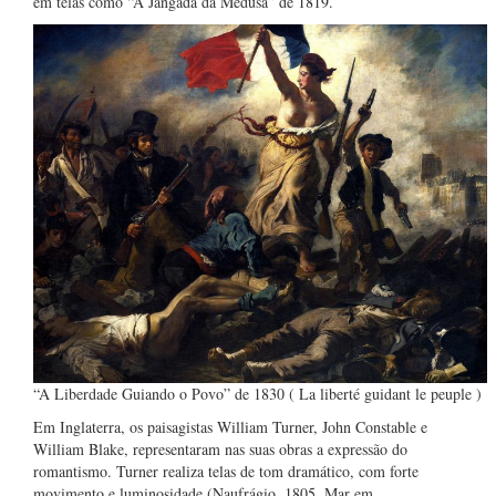
em telas como “A Jangada da Medusa” de 1819.
“A Liberdade Guiando o Povo” de 1830 ( La liberté guidant le peuple )
Em Inglaterra, os paisagistas William Turner, John Constable e
William Blake, representaram nas suas obras a expressão do
romantismo. Turner realiza telas de tom dramático, com forte
movimento e luminosidade (Naufrágio, 1805, Mar em