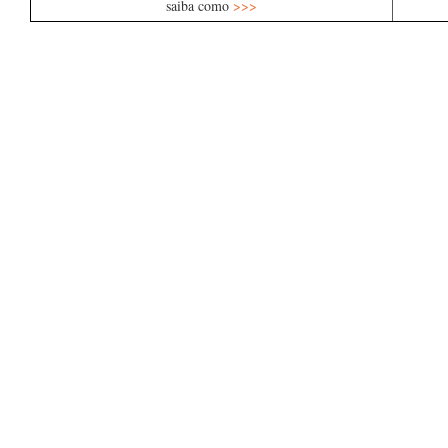
saiba como
>>>
….