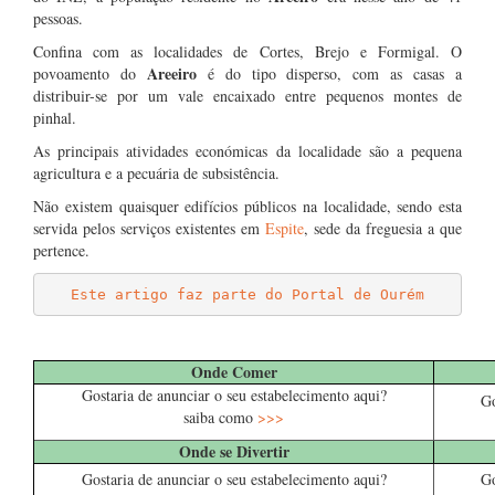
pessoas.
Confina com as localidades de Cortes, Brejo e Formigal. O
Areeiro
povoamento do
é do tipo disperso, com as casas a
distribuir-se por um vale encaixado entre pequenos montes de
pinhal.
As principais atividades económicas da localidade são a pequena
agricultura e a pecuária de subsistência.
Não existem quaisquer edifícios públicos na localidade, sendo esta
servida pelos serviços existentes em
Espite
, sede da freguesia a que
pertence.
Este artigo faz parte do Portal de Ourém
……
Onde Comer
Gostaria de anunciar o seu estabelecimento aqui?
Go
saiba como
>>>
Onde se Divertir
Gostaria de anunciar o seu estabelecimento aqui?
Go