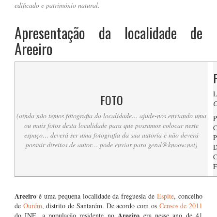
edificado e património natural.
Apresentação da localidade de
Areeiro
L
FOTO
C
(ainda não temos fotografia da localidade… ajude-nos enviando uma
P
ou mais fotos desta localidade para que possamos colocar neste
C
espaço… deverá ser uma fotografia da sua autoria e não deverá
P
possuir direitos de autor… pode enviar para
geral@knoow.net
)
D
C
F
….
Areeiro
é uma pequena localidade da freguesia de
Espite
, concelho
de
Ourém
, distrito de Santarém. De acordo com os
Censos de 2011
Areeiro
do INE, a população residente no
era nesse ano de 41