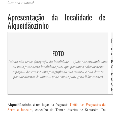
histórico e natural.
Apresentação da localidade de
Alqueidãozinho
L
FOTO
C
(ainda não temos fotografia da localidade… ajude-nos enviando uma
P
ou mais fotos desta localidade para que possamos colocar neste
C
espaço… deverá ser uma fotografia da sua autoria e não deverá
P
possuir direitos de autor… pode enviar para
geral@knoow.net
)
D
C
F
….
Alqueidãozinho
é um lugar da freguesia
União das Freguesias de
Serra e Junceira
, concelho de Tomar, distrito de Santarém. De