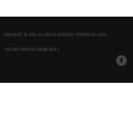
KNOOW.NET © 2015. ALL RIGHTS RESERVED. POWERED BY
VERSE
VISITORS:18899245 ONLINE NOW:2