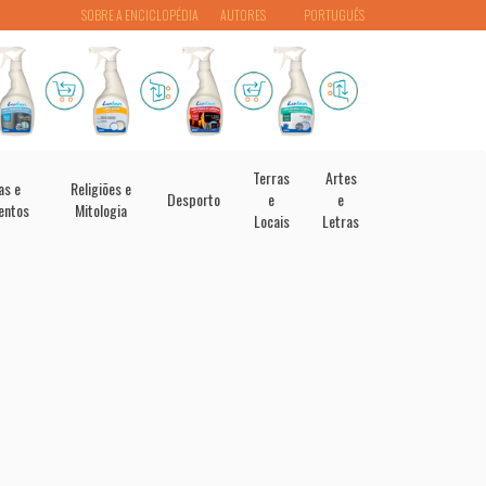
SOBRE A ENCICLOPÉDIA
AUTORES
PORTUGUÊS
Terras
Artes
as e
Religiões e
Desporto
e
e
entos
Mitologia
Locais
Letras