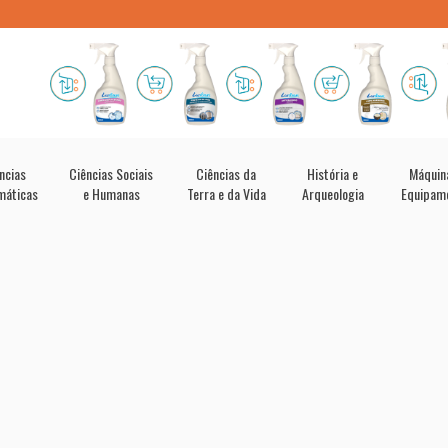
ncias
Ciências Sociais
Ciências da
História e
Máquin
máticas
e Humanas
Terra e da Vida
Arqueologia
Equipam