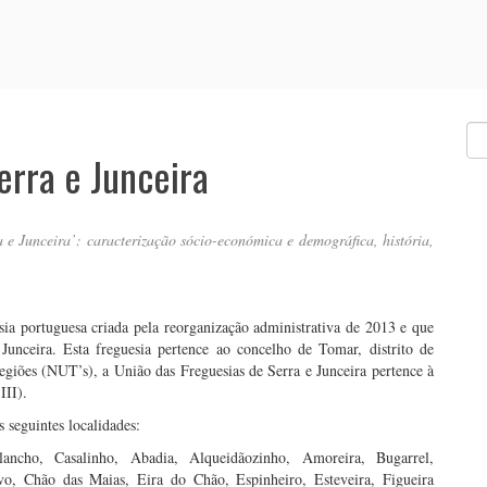
erra e Junceira
 e Junceira’: caracterização sócio-económica e demográfica, história,
ia portuguesa criada pela reorganização administrativa de 2013 e que
 Junceira. Esta freguesia pertence ao concelho de Tomar, distrito de
regiões (NUT’s), a
União das Freguesias de Serra e Junceira
pertence à
III).
s seguintes localidades:
lancho, Casalinho, Abadia, Alqueidãozinho, Amoreira, Bugarrel,
o, Chão das Maias, Eira do Chão, Espinheiro, Esteveira, Figueira