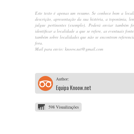
Este texto é apenas um resumo. Se conhece bem a local
descrição, apresentação da sua história, a toponímia, le
julgue pertinentes (
exemplo
). Poderá enviar também fot
identificar a localidade a que se refere, as eventuais fon
também sobre localidades que não se encontrem referencia
fora.
Mail para envio:
knoow.net@gmail.com
Author:
Equipa Knoow.net
598 Visualizações