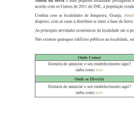
Aldeia da Serra
é uma pequena localidade portuguesa 
acordo com os Censos de 2011 do INE, a população resid
Confina com as localidades de Junqueira, Granja,
Ameix
disperso, com as casas a distribuir-se entre a base da Serr
As principais atividades económicas da localidade são a pe
Não existem quaisquer edifícios públicos na localidade, se
…..
Onde Comer
Gostaria de anunciar o seu estabelecimento aqui?
saiba como
>>>
Onde se Divertir
Gostaria de anunciar o seu estabelecimento aqui?
saiba como
>>>
…