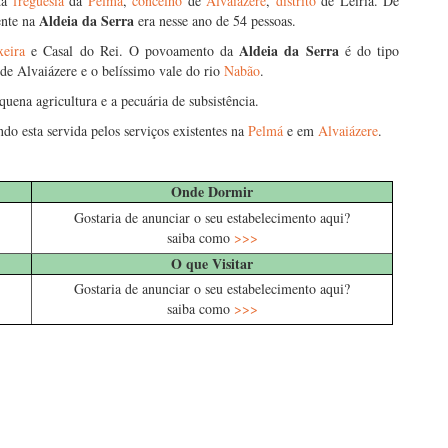
da
freguesia
da
Pelmá
,
concelho
de
Alvaiázere
,
distrito
de Leiria. De
Aldeia da Serra
ente na
era nesse ano de 54 pessoas.
Aldeia da Serra
eira
e Casal do Rei. O povoamento da
é do tipo
a de Alvaiázere e o belíssimo vale do rio
Nabão
.
quena agricultura e a pecuária de subsistência.
ndo esta servida pelos serviços existentes na
Pelmá
e em
Alvaiázere
.
Onde Dormir
Gostaria de anunciar o seu estabelecimento aqui?
saiba como
>>>
O que Visitar
Gostaria de anunciar o seu estabelecimento aqui?
saiba como
>>>