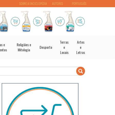
SOBRE A ENCICLOPÉDIA
AUTORES
PORTUGUÊS
Terras
Artes
as e
Religiões e
Desporto
e
e
entos
Mitologia
Locais
Letras