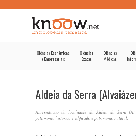
Ciências Económicas
Ciências
Ciências
Ciê
e Empresariais
Exatas
Médicas
Infor
Aldeia da Serra (Alvaiáze
Apresentação da localidade da Aldeia da Serra (Alvai
património histórico e edificado e património natural.