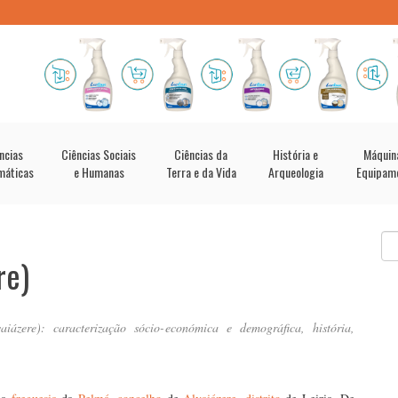
ncias
Ciências Sociais
Ciências da
História e
Máquin
máticas
e Humanas
Terra e da Vida
Arqueologia
Equipam
re)
ázere): caracterização sócio-económica e demográfica, história,