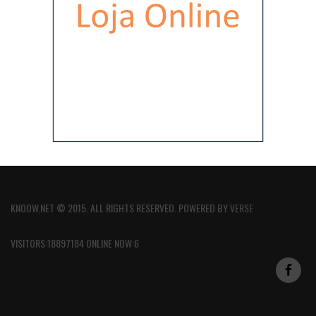
KNOOW.NET © 2015. ALL RIGHTS RESERVED. POWERED BY
VERSE
VISITORS:18897184 ONLINE NOW:6