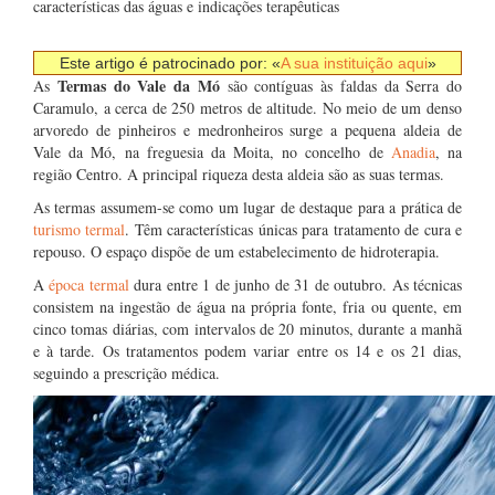
características das águas e indicações terapêuticas
Este artigo é patrocinado por: «
A sua instituição aqui
»
Termas do Vale da Mó
As
são contíguas às faldas da Serra do
Caramulo, a cerca de 250 metros de altitude. No meio de um denso
arvoredo de pinheiros e medronheiros surge a pequena aldeia de
Vale da Mó, na freguesia da Moita, no concelho de
Anadia
, na
região Centro. A principal riqueza desta aldeia são as suas termas.
As termas assumem-se como um lugar de destaque para a prática de
turismo termal
. Têm características únicas para tratamento de cura e
repouso. O espaço dispõe de um estabelecimento de hidroterapia.
A
época termal
dura entre 1 de junho de 31 de outubro. As técnicas
consistem na ingestão de água na própria fonte, fria ou quente, em
cinco tomas diárias, com intervalos de 20 minutos, durante a manhã
e à tarde. Os tratamentos podem variar entre os 14 e os 21 dias,
seguindo a prescrição médica.