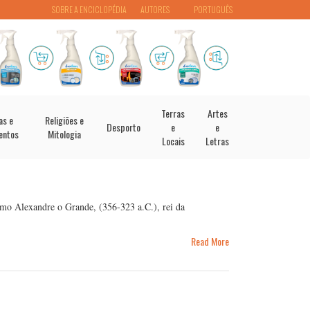
SOBRE A ENCICLOPÉDIA
AUTORES
PORTUGUÊS
Terras
Artes
as e
Religiões e
Desporto
e
e
entos
Mitologia
Locais
Letras
 Alexandre o Grande, (356-323 a.C.), rei da
Read More