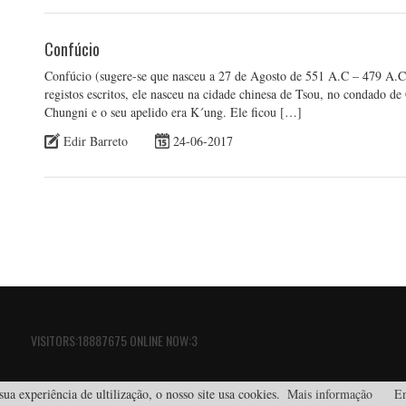
Confúcio
Confúcio (sugere-se que nasceu a 27 de Agosto de 551 A.C – 479 A.C
registos escritos, ele nasceu na cidade chinesa de Tsou, no condado d
Chungni e o seu apelido era K´ung. Ele ficou […]
Edir Barreto
24-06-2017
VISITORS:18887675 ONLINE NOW:3
ua experiência de ultilização, o nosso site usa cookies.
Mais informação
En