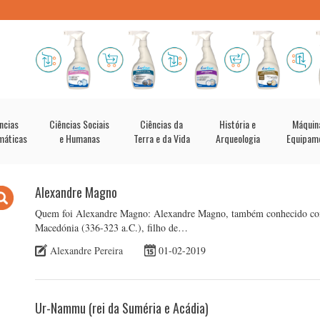
ncias
Ciências Sociais
Ciências da
História e
Máquin
máticas
e Humanas
Terra e da Vida
Arqueologia
Equipam
Alexandre Magno
Quem foi Alexandre Magno: Alexandre Magno, também conhecido como
Macedónia (336-323 a.C.), filho de…
Alexandre Pereira
01-02-2019
Ur-Nammu (rei da Suméria e Acádia)