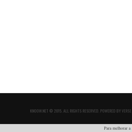
KNOOW.NET © 2015. ALL RIGHTS RESERVED. POWERED BY
VERSE
Para melhorar a s