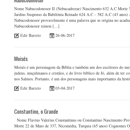
Nabucodonosor
Nome Nabucodonosor II (Nebucadrezar) Nascimento 632 A.C Morte 5
Jardins Suspenso da Babilónia Reinado 624 A.C – 582 A.C (43 anos)
Nabucodonosor provavelmente é uma palavra que se origina no acadian
Nabucodonosor reinou […]
Edir Barreto
26-06-2017
Moisés
Moisés é um personagem da Bíblia e também um dos escritores do mesmo
judeus, muçulmanos e cristãos, e do livro bíblico de Jó, além de ter c
nos Salmos. Portanto, é um dos personagens mais importantes da hist
Edir Barreto
03-04-2017
Constantino, o Grande
Nome Flavius Valerius Constantinus ou Constantino Nascimento Prov
Morte 22 de Maio de 337, Nicomédia, Turquia (65 anos) Cognomes O