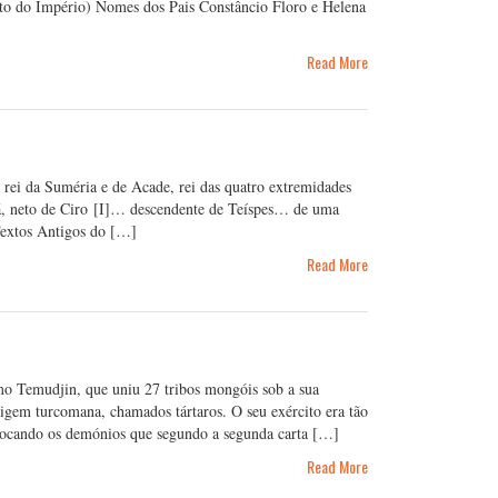
to do Império) Nomes dos Pais Constâncio Floro e Helena
Read More
, rei da Suméria e de Acade, rei das quatro extremidades
nzã, neto de Ciro [I]… descendente de Teíspes… de uma
Textos Antigos do […]
Read More
o Temudjin, que uniu 27 tribos mongóis sob a sua
igem turcomana, chamados tártaros. O seu exército era tão
evocando os demónios que segundo a segunda carta […]
Read More