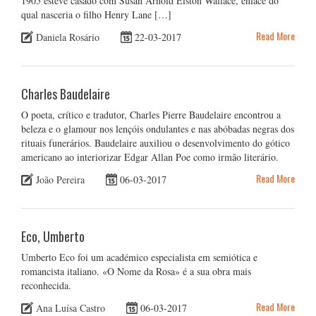
1905 esteve casado com Susan Arnold Elston Wallace, enlace do
qual nasceria o filho Henry Lane […]
Read More
Daniela Rosário
22-03-2017
Charles Baudelaire
O poeta, crítico e tradutor, Charles Pierre Baudelaire encontrou a
beleza e o glamour nos lençóis ondulantes e nas abóbadas negras dos
rituais funerários. Baudelaire auxiliou o desenvolvimento do gótico
americano ao interiorizar Edgar Allan Poe como irmão literário.
Read More
João Pereira
06-03-2017
Eco, Umberto
Umberto Eco foi um académico especialista em semiótica e
romancista italiano. «O Nome da Rosa» é a sua obra mais
reconhecida.
Read More
Ana Luísa Castro
06-03-2017