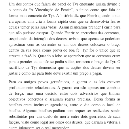
Um dos contos que falam do papel de Tyr enquanto jurista divino é
o conto da “A Vinculação de Fenrir”, o único conto que fala de
forma mais concreta de Tyr. A história diz que Fenrir quando ainda
era apenas uma cria a forma rápida com que se desenvolvia fez os
deuses temer pelas suas vidas. Assim planearam prender Fenrir para
que não pudesse escapar. Quando Fenrir se apercebeu das correntes,
suspeitando da intenção dos deuses, avisou que apenas se poderiam
aproximar com as correntes se um dos deuses colocasse o braço
dentro da sua boca como prova de boa fé. Tyr foi o único que se
atreveu a fazê-lo. Quando o lobo se apercebeu que as correntes eram
para o prender e que não se podia soltar, arrancou o braço de Tyr. O
sacrifício de Tyr demonstra que as acções dos deuses devem ser
justas e como tal para tudo deve existir um preço a pagar.
Para os antigos povos germânicos, a guerra e as leis estavam
profundamente relacionadas. A guerra era não apenas um combate
de força, mas uma decisão entre dois adversários que tinham
objectivos concretos e seguiam regras precisas. Dessa forma as
batalhas eram inclusive agendadas, tanto o dia como o local de
batalha. Algumas batalhas podiam nem sequer ser realizadas, sendo
substituídas por um duelo de morte entre dois guerreiros de cada
facção, visto como legal aos olhos dos deuses, que dariam a vitória a
quem julgassem ser o real merecedor.