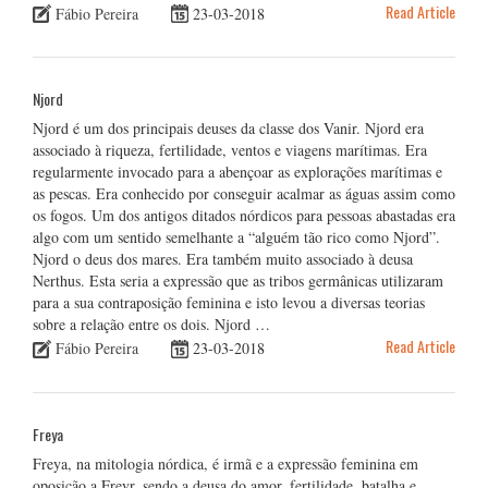
Read Article
Fábio Pereira
23-03-2018
Njord
Njord é um dos principais deuses da classe dos Vanir. Njord era
associado à riqueza, fertilidade, ventos e viagens marítimas. Era
regularmente invocado para a abençoar as explorações marítimas e
as pescas. Era conhecido por conseguir acalmar as águas assim como
os fogos. Um dos antigos ditados nórdicos para pessoas abastadas era
algo com um sentido semelhante a “alguém tão rico como Njord”.
Njord o deus dos mares. Era também muito associado à deusa
Nerthus. Esta seria a expressão que as tribos germânicas utilizaram
para a sua contraposição feminina e isto levou a diversas teorias
sobre a relação entre os dois. Njord …
Read Article
Fábio Pereira
23-03-2018
Freya
Freya, na mitologia nórdica, é irmã e a expressão feminina em
oposição a Freyr, sendo a deusa do amor, fertilidade, batalha e