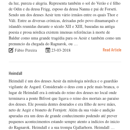
da luz, pureza e alegria. Representa também o sol do Verão e é filho
de Odin e da deusa Frigg, esposo da deusa Nanna e pai de Forseti.
Sendo um dos deuses Aesir tem vário irmãos entre os quais Thor e
Váli. Entre as diversas crónicas, deixadas pelo povo dinamarquês e
islandês reunidas durante o século XII e XIII, baseadas na antiga
poesia e prosa nórdica existem imensas referências à morte de
Baldur como uma grande tragédia para os Aesir e também como um
prenuncio da chegada do Ragnarok, ou …
Read Article
Fábio Pereira
23-03-2018
Heimdall
Heimdall é um dos deuses Aesir da mitologia nórdica e o guardião
vigilante de Asgard. Considerado o deus com a pele mais branca, o
lugar de Heimdall era à entrada do reino dos deuses no local onde
terminava a ponte Bifrost que ligava o reino dos mortais ao paraíso
dos deuses. Ele possuía dentes dourados e era filho de nove mães,
neto de Aegir e bisneto de Fornjotr. Além da sua visão e audição
apuradas era um deus de grande conhecimento podendo até prever
pequenos acontecimentos estando sempre atento a indícios do inicio
do Ragnarok. Heimdall e a sua trompa Gjallarhorn. Heimdall …