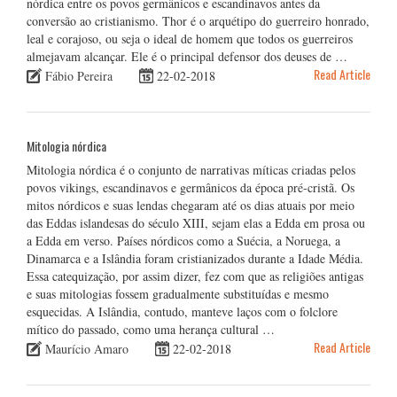
nórdica entre os povos germânicos e escandinavos antes da
conversão ao cristianismo. Thor é o arquétipo do guerreiro honrado,
leal e corajoso, ou seja o ideal de homem que todos os guerreiros
almejavam alcançar. Ele é o principal defensor dos deuses de …
Read Article
Fábio Pereira
22-02-2018
Mitologia nórdica
Mitologia nórdica é o conjunto de narrativas míticas criadas pelos
povos vikings, escandinavos e germânicos da época pré-cristã. Os
mitos nórdicos e suas lendas chegaram até os dias atuais por meio
das Eddas islandesas do século XIII, sejam elas a Edda em prosa ou
a Edda em verso. Países nórdicos como a Suécia, a Noruega, a
Dinamarca e a Islândia foram cristianizados durante a Idade Média.
Essa catequização, por assim dizer, fez com que as religiões antigas
e suas mitologias fossem gradualmente substituídas e mesmo
esquecidas. A Islândia, contudo, manteve laços com o folclore
mítico do passado, como uma herança cultural …
Read Article
Maurício Amaro
22-02-2018