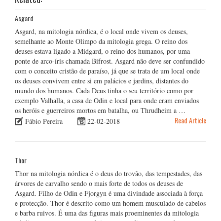
Asgard
Asgard, na mitologia nórdica, é o local onde vivem os deuses,
semelhante ao Monte Olimpo da mitologia grega. O reino dos
deuses estava ligado a Midgard, o reino dos humanos, por uma
ponte de arco-íris chamada Bifrost. Asgard não deve ser confundido
com o conceito cristão de paraíso, já que se trata de um local onde
os deuses convivem entre si em palácios e jardins, distantes do
mundo dos humanos. Cada Deus tinha o seu território como por
exemplo Valhalla, a casa de Odin e local para onde eram enviados
os heróis e guerreiros mortos em batalha, ou Thrudheim a …
Read Article
Fábio Pereira
22-02-2018
Thor
Thor na mitologia nórdica é o deus do trovão, das tempestades, das
árvores de carvalho sendo o mais forte de todos os deuses de
Asgard. Filho de Odin e Fjorgyn é uma divindade associada à força
e protecção. Thor é descrito como um homem musculado de cabelos
e barba ruivos. É uma das figuras mais proeminentes da mitologia