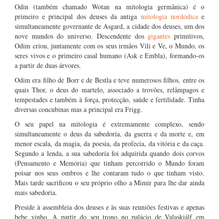
Odin (também chamado Wotan na mitologia germânica) é o
primeiro e principal dos deuses da antiga
mitologia nordódica
e
simultaneamente governante de Asgard, a cidade dos deuses, um dos
nove mundos do universo. Descendente dos
gigantes
primitivos,
Odim criou, juntamente com os seus irmãos Vili e Ve, o Mundo, os
seres vivos e o primeiro casal humano (Ask e Embla), formando-os
a partir de duas árvores.
Odim era filho de Borr e de Bestla e teve numerosos filhos, entre os
quais Thor, o deus do martelo, associado a trovões, relâmpagos e
tempestades e também à força, protecção, saúde e fertilidade. Tinha
diversas concubinas mas a principal era Frigg.
O seu papel na mitologia é extremamente complexo, sendo
simultaneamente o deus da sabedoria, da guerra e da morte e, em
menor escala, da magia, da poesia, da profecia, da vitória e da caça.
Segundo a lenda, a sua sabedoria foi adquirida quando dois corvos
(Pensamento e Memória) que tinham percorrido o Mundo foram
poisar nos seus ombros e lhe contaram tudo o que tinham visto.
Mais tarde sacrificou o seu próprio olho a Mimir para lhe dar ainda
mais sabedoria.
Preside à assembleia dos deuses e às suas reuniões festivas e apenas
bebe vinho. A partir do seu trono no palácio de Valaskjálf em