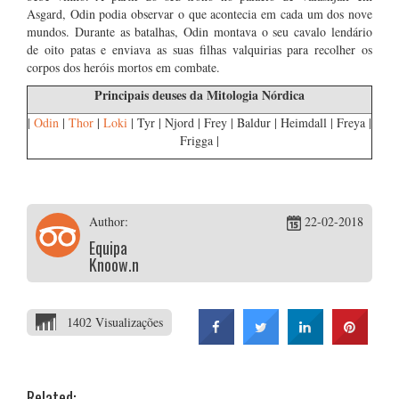
Asgard, Odin podia observar o que acontecia em cada um dos nove
mundos. Durante as batalhas, Odin montava o seu cavalo lendário
de oito patas e enviava as suas filhas valquirias para recolher os
corpos dos heróis mortos em combate.
Principais deuses da Mitologia Nórdica
|
Odin
|
Thor
|
Loki
| Tyr | Njord | Frey | Baldur | Heimdall | Freya |
Frigga |
Author:
22-02-2018
Equipa
Knoow.net
1402 Visualizações
Related: