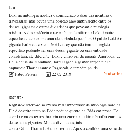
Loki
Loki na mitologia nórdica é considerado o deus das mentiras e
travessuras, mas ocupa uma posição algo ambivalente entre os
deuses, gigantes e outras divindades que povoam a mitologia
nórdica. A descendência e ascendência familiar de Loki é muito
especifica e demonstra uma aleatoriedade peculiar. O pai de Loki é o
gigante Farbauti, a sua mãe é Laufey que não tem um registo
específico podendo ser uma deusa, gigante ou uma entidade
completamente diferente. Loki é então pai da gigante Angrboda, de
Hel a deusa do submundo, Jormungand a grande serpente que
esquarteja Thor durante o Ragnarok, e também pai de …
Read Article
Fábio Pereira
22-02-2018
Ragnarok
Ragnarok refere-se ao evento mais importante da mitologia nórdica.
Ele é descrito tanto na Edda poética quanto na Edda em prosa. De
acordo com os textos, haveria uma enorme e última batalha entre os
deuses e os gigantes. Muitas divindades, tais
como Odin, Thor e Loki, morreriam. Após o conflito, uma série de