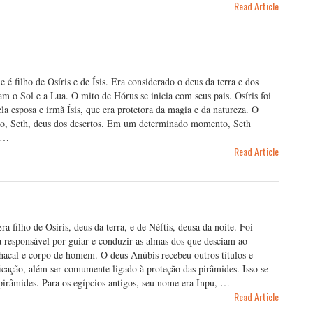
Read Article
é filho de Osíris e de Ísis. Era considerado o deus da terra e dos
am o Sol e a Lua. O mito de Hórus se inicia com seus pais. Osíris foi
la esposa e irmã Ísis, que era protetora da magia e da natureza. O
ão, Seth, deus dos desertos. Em um determinado momento, Seth
s …
Read Article
 filho de Osíris, deus da terra, e de Néftis, deusa da noite. Foi
 responsável por guiar e conduzir as almas dos que desciam ao
acal e corpo de homem. O deus Anúbis recebeu outros títulos e
icação, além ser comumente ligado à proteção das pirâmides. Isso se
pirâmides. Para os egípcios antigos, seu nome era Inpu, …
Read Article