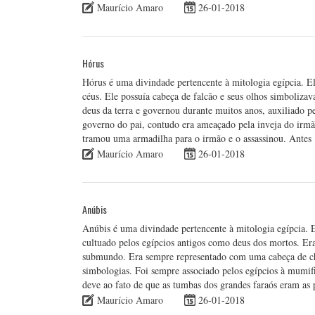
Maurício Amaro
26-01-2018
Hórus
Hórus é uma divindade pertencente à mitologia egípcia. Ele 
céus. Ele possuía cabeça de falcão e seus olhos simbolizav
deus da terra e governou durante muitos anos, auxiliado pe
governo do pai, contudo era ameaçado pela inveja do irm
tramou uma armadilha para o irmão e o assassinou. Ante
Maurício Amaro
26-01-2018
Anúbis
Anúbis é uma divindade pertencente à mitologia egípcia. Era
cultuado pelos egípcios antigos como deus dos mortos. Era
submundo. Era sempre representado com uma cabeça de ch
simbologias. Foi sempre associado pelos egípcios à mumif
deve ao fato de que as tumbas dos grandes faraós eram as 
Maurício Amaro
26-01-2018