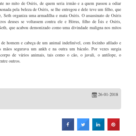
te no mito de Osíris, de quem seria irmão e a quem passou a odiar
xonada pela beleza de Osíris, se lhe entregou e dele teve um filho, que
, Seth organiza uma armadilha e mata Osíris. O assassinato de Osíris
os deuses se voltassem contra ele e Hórus, filho de Ísis e Osíris,
 Seth, que acabou demonizado como uma divindade maligna nos mitos
de homem e cabeça de um animal indefinível, com focinho afilado e
Nas mãos segurava um ankh e na outra um báculo. Por vezes surgia
rpo de vários animais, tais como o cão, o javali, o antílope, o
entre outros.
26-01-2018