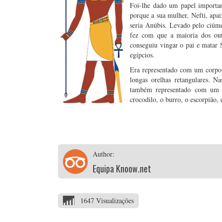
Foi-lhe dado um papel importan
porque a sua mulher, Nefti, apai
seria Anúbis. Levado pelo ciúme
fez com que a maioria dos outr
conseguiu vingar o pai e matar
egípcios.
Era representado com um corpo 
longas orelhas retangulares. 
também representado com um co
crocodilo, o burro, o escorpião, 
Author:
Equipa Knoow.net
1647 Visualizações