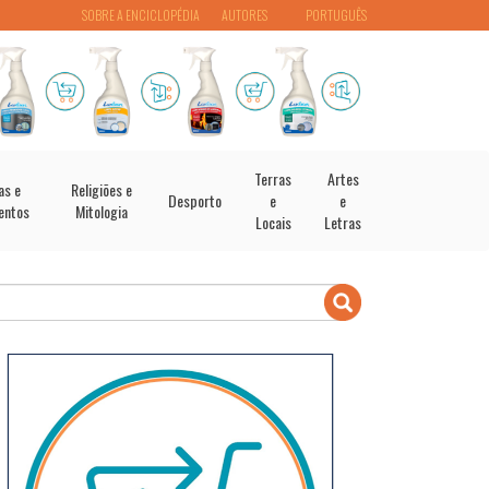
SOBRE A ENCICLOPÉDIA
AUTORES
PORTUGUÊS
Terras
Artes
as e
Religiões e
Desporto
e
e
entos
Mitologia
Locais
Letras