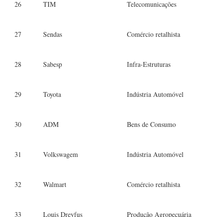
26
TIM
Telecomunicações
27
Sendas
Comércio retalhista
28
Sabesp
Infra-Estruturas
29
Toyota
Indústria Automóvel
30
ADM
Bens de Consumo
31
Volkswagem
Indústria Automóvel
32
Walmart
Comércio retalhista
33
Louis Dreyfus
Produção Agropecuária