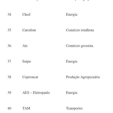
34
Chesf
Energia
35
Carrefour
Comércio retalhista
36
Ale
Comércio grossista
37
Itaipu
Energia
38
Copersucar
Produção Agropecuária
39
AES – Eletropaulo
Energia
40
TAM
Transportes