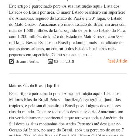
Este artigo é patrocinado por: «A sua instituição aqui» Lista dos
Estados do Brasil por área. O maior Estado brasileiro em superfície
é o Amazonas, seguido do Estado do Pará e em 3º lugar, o Estado
do Mato Grosso. Amazonas é o maior Estado do Brasil em área com
mais de 1.500 milhões de km2. seguido de perto do Estado do Pará,
com 1.200 milhões de km2 e do Estado de Mato Grosso, com 903
mil km2. Nestes Estados do Brasil predomina mais a ruralidade do
que as áreas urbanas, ao contrário dos Estados brasileiros mais
pequenos em superfície. Como se constata no …
Read Article
Bruno Freitas
02-11-2018
Maiores Rios do Brasil (Top-10)
Este artigo é patrocinado por: «A sua instituição aqui» Lista dos
Maiores Rios do Brasil Pela sua localização geográfica, junto dos
trópicos, e pela sua dimensão, o Brasil possui alguns dos maiores
rios do mundo. De entre todos eles destaca-se o rio Amazonas, um
rio verdadeiramente continental e que atravessa toda a América do
Sul deste as altas montanhas dos Andes Peruanos até desaguar no
Oceano Atlântico, no norte do Brasil, após um percurso de quase 7
mil km. Top-10 dos Rios do Brasil 10º - Xingu O 10º maior rio do