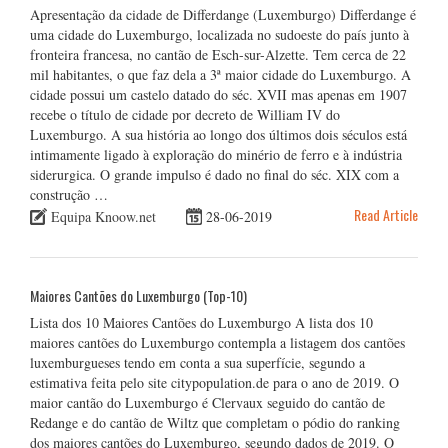
Apresentação da cidade de Differdange (Luxemburgo) Differdange é
uma cidade do Luxemburgo, localizada no sudoeste do país junto à
fronteira francesa, no cantão de Esch-sur-Alzette. Tem cerca de 22
mil habitantes, o que faz dela a 3ª maior cidade do Luxemburgo. A
cidade possui um castelo datado do séc. XVII mas apenas em 1907
recebe o título de cidade por decreto de William IV do
Luxemburgo. A sua história ao longo dos últimos dois séculos está
intimamente ligado à exploração do minério de ferro e à indústria
siderurgica. O grande impulso é dado no final do séc. XIX com a
construção …
Read Article
Equipa Knoow.net
28-06-2019
Maiores Cantões do Luxemburgo (Top-10)
Lista dos 10 Maiores Cantões do Luxemburgo A lista dos 10
maiores cantões do Luxemburgo contempla a listagem dos cantões
luxemburgueses tendo em conta a sua superfície, segundo a
estimativa feita pelo site citypopulation.de para o ano de 2019. O
maior cantão do Luxemburgo é Clervaux seguido do cantão de
Redange e do cantão de Wiltz que completam o pódio do ranking
dos maiores cantões do Luxemburgo, segundo dados de 2019. O