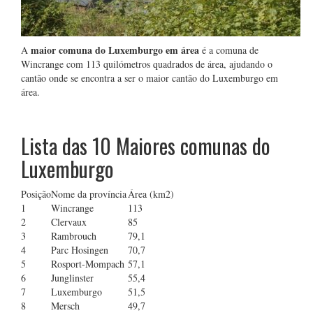
maior comuna do Luxemburgo em área
A
é a comuna de
Wincrange com 113 quilómetros quadrados de área, ajudando o
cantão onde se encontra a ser o maior cantão do Luxemburgo em
área.
Lista das 10
Maiores comunas do
Luxemburgo
Posição
Nome da província
Área (km2)
1
Wincrange
113
2
Clervaux
85
3
Rambrouch
79,1
4
Parc Hosingen
70,7
5
Rosport-Mompach
57,1
6
Junglinster
55,4
7
Luxemburgo
51,5
8
Mersch
49,7