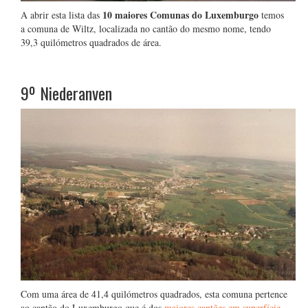
10 maiores Comunas do Luxemburgo
A abrir esta lista das
temos
a comuna de Wiltz, localizada no cantão do mesmo nome, tendo
39,3 quilómetros quadrados de área.
9º
Niederanven
Com uma área de 41,4 quilómetros quadrados, esta comuna pertence
ao cantão do Luxemburgo que é dos
maiores cantões em superfície
.