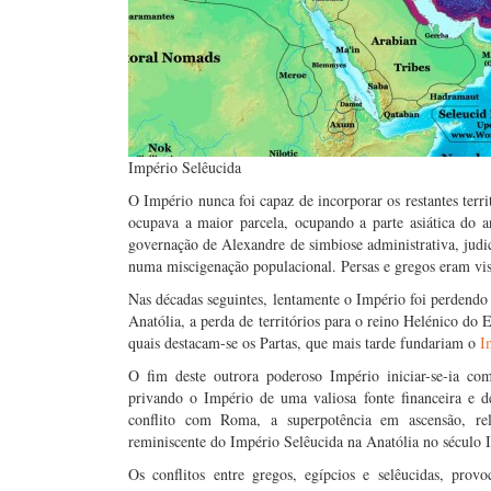
Império Selêucida
O Império nunca foi capaz de incorporar os restantes terr
ocupava a maior parcela, ocupando a parte asiática do a
governação de Alexandre de simbiose administrativa, judic
numa miscigenação populacional. Persas e gregos eram vis
Nas décadas seguintes, lentamente o Império foi perdend
Anatólia, a perda de territórios para o reino Helénico do 
quais destacam-se os Partas, que mais tarde fundariam o
I
O fim deste outrora poderoso Império iniciar-se-ia co
privando o Império de uma valiosa fonte financeira e d
conflito com Roma, a superpotência em ascensão, rel
reminiscente do Império Selêucida na Anatólia no século 
Os conflitos entre gregos, egípcios e selêucidas, prov