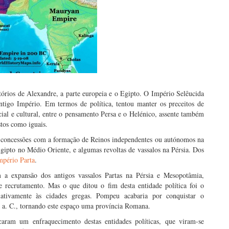
itórios de Alexandre, a parte europeia e o Egipto. O Império Selêucida
ntigo Império. Em termos de política, tentou manter os preceitos de
ial e cultural, entre o pensamento Persa e o Helénico, assente também
tos como iguais.
o concessões com a formação de Reinos independentes ou autónomos na
Egipto no Médio Oriente, e algumas revoltas de vassalos na Pérsia. Dos
mpério Parta
.
m a expansão dos antigos vassalos Partas na Pérsia e Mesopotâmia,
e recrutamento. Mas o que ditou o fim desta entidade política foi o
ativamente às cidades gregas. Pompeu acabaria por conquistar o
I a. C., tornando este espaço uma província Romana.
ocaram um enfraquecimento destas entidades políticas, que viram-se