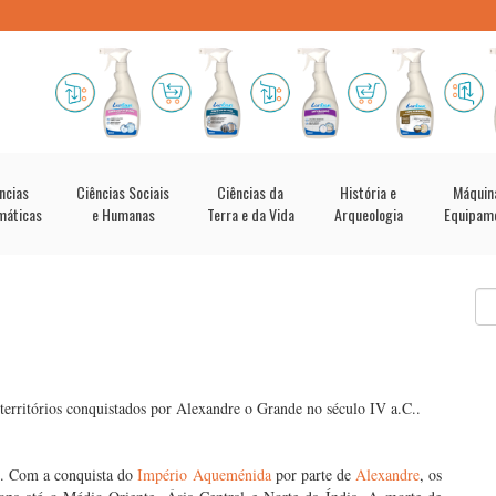
ncias
Ciências Sociais
Ciências da
História e
Máquin
máticas
e Humanas
Terra e da Vida
Arqueologia
Equipam
erritórios conquistados por Alexandre o Grande no século IV a.C..
.. Com a conquista do
Império Aqueménida
por parte de
Alexandre
, os