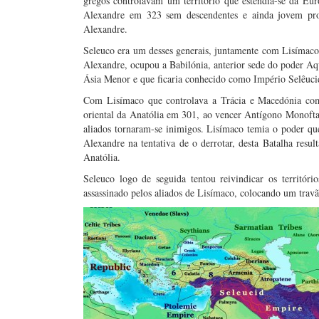
gregos controlavam um território que estendia-se da Eu
Alexandre em 323 sem descendentes e ainda jovem provo
Alexandre.
Seleuco era um desses generais, juntamente com Lisímaco,
Alexandre, ocupou a Babilónia, anterior sede do poder A
Ásia Menor e que ficaria conhecido como Império Selêuc
Com Lisímaco que controlava a Trácia e Macedónia como
oriental da Anatólia em 301, ao vencer Antígono Monoft
aliados tornaram-se inimigos. Lisímaco temia o poder que
Alexandre na tentativa de o derrotar, desta Batalha resu
Anatólia.
Seleuco logo de seguida tentou reivindicar os territór
assassinado pelos aliados de Lisímaco, colocando um trav