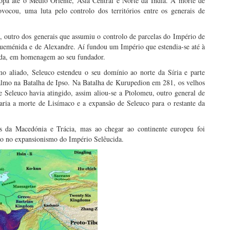
ropa até o Médio Oriente, Ásia Central e Norte da Índia. A morte de
cou, uma luta pelo controlo dos territórios entre os generais de
 outro dos generais que assumiu o controlo de parcelas do Império de
queménida e de Alexandre. Aí fundou um Império que estendia-se até à
ida, em homenagem ao seu fundador.
 aliado, Seleuco estendeu o seu domínio ao norte da Síria e parte
almo na Batalha de Ipso. Na Batalha de Kurupedion em 281, os velhos
 Seleuco havia atingido, assim aliou-se a Ptolomeu, outro general de
ltaria a morte de Lisímaco e a expansão de Seleuco para o restante da
ios da Macedónia e Trácia, mas ao chegar ao continente europeu foi
ão no expansionismo do Império Selêucida.