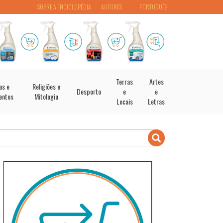
SOBRE A ENCICLOPÉDIA
AUTORES
PORTUGUÊS
Terras
Artes
as e
Religiões e
Desporto
e
e
entos
Mitologia
Locais
Letras