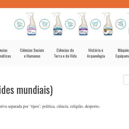
ncias
Ciências Sociais
Ciências da
História e
Máquin
máticas
e Humanas
Terra e da Vida
Arqueologia
Equipam
des mundiais)
 separada por ‘tipos’: política, ciência, religião, desporto,