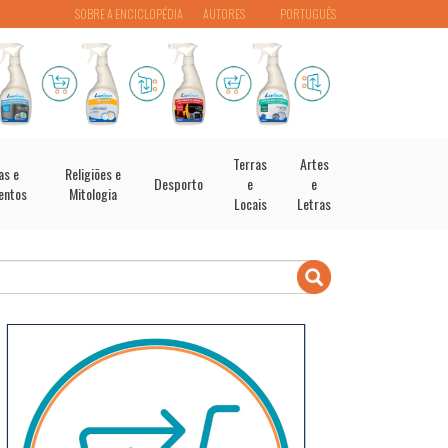
SOBRE A ENCICLOPÉDIA
AUTORES
PORTUGUÊS
Terras
Artes
as e
Religiões e
Desporto
e
e
entos
Mitologia
Locais
Letras