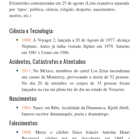
Efemérides comemoradas em 25 de agosto (Lista exaustiva separada
por ‘tipos’: política, ciência, religião, desporto, nascimentos,
mortes, etc.)
Ciência e Tecnologia:
1989
: A Voyager 2, lançada a 20 de Agosto de 1977, alcança
Neptuno. Antes já tinha visitado Júpiter em 1979, Saturno
em 1981 e Urano em 1986.
Acidentes, Catástrofes e Atentados:
2011
: No México, membros do cartel Los Zetas incendeiam
um casino de Monterrey, provocando a morte de 52 pessoas.
No dia 20 de setembro os corpos de 35 pessoas foram
lançados na rua em plena luz do dia no estado de Veracruz.
Nascimentos:
1901
: Nasce em Ribe, localidade da Dinamarca, Kjeld Abell,
famoso escritor dinamarquês, poeta e dramaturgo.
Falecimentos:
1908
: Morre o célebre físico francês Antoine Henri
Becquerel, célebre por ter descoberto em 1895 a