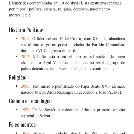
Efemérides comemoradas em 19 de abril (Lista exaustiva separada
por ‘tipos’: política, ciência, religião, desporto, nascimentos,
mortes, etc.)
História Política:
2011
: O líder cubano Fidel Castro, com 85 anos, abandona
seu último cargo no poder, a chefia do Partido Comunista,
durante o VI Congresso do partido.
2012
: A Índia testa o seu primeiro míssil nuclear de longo
alcance – o Agni V, colocando o país no restrito grupo de
países detentores de mísseis balísticos intercontinentais.
Religião:
2005
: Tem início o pontificado do Papa Bento XVI (alemão,
nascido Joseph Alois Ratzinger), sucedendo a João Paulo II.
Ciência e Tecnologia:
1971
: União Soviética coloca em órbita a primeira estação
espacial, a Salyut-1.
Falecimentos:
1967
: Morre na cidade alemã de Rhöndorf, Konrad