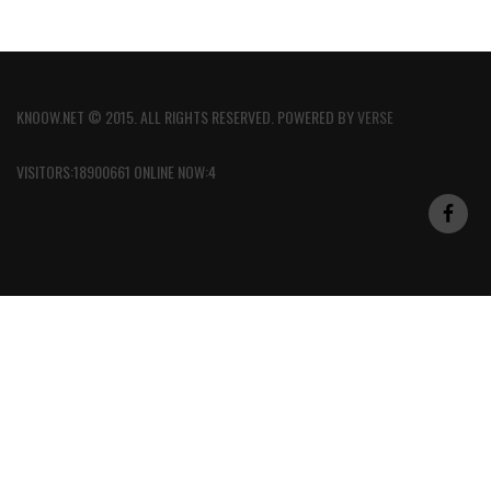
KNOOW.NET © 2015. ALL RIGHTS RESERVED. POWERED BY
VERSE
VISITORS:18900661 ONLINE NOW:4