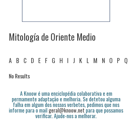
Mitología de Oriente Medio
A
B
C
D
E
F
G
H
I
J
K
L
M
N
O
P
Q
No Results
A Knoow é uma enciclopédia colaborativa e em
permamente adaptação e melhoria. Se detetou alguma
falha em algum dos nossos verbetes, pedimos que nos
informe para o mail
geral@knoow.net
para que possamos
verificar. Ajude-nos a melhorar.