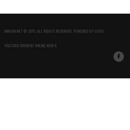
KNOOW.NET © 2015. ALL RIGHTS RESERVED. POWERED BY
VERSE
VISITORS:18898141 ONLINE NOW:6