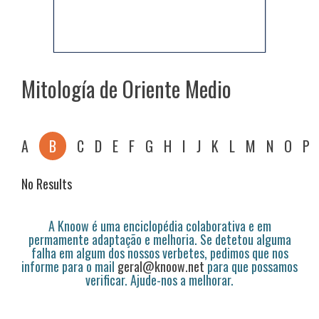
Mitología de Oriente Medio
A
B
C
D
E
F
G
H
I
J
K
L
M
N
O
P
No Results
A Knoow é uma enciclopédia colaborativa e em
permamente adaptação e melhoria. Se detetou alguma
falha em algum dos nossos verbetes, pedimos que nos
informe para o mail
geral@knoow.net
para que possamos
verificar. Ajude-nos a melhorar.