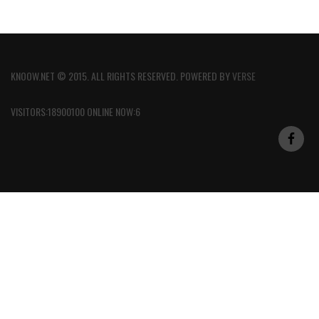
KNOOW.NET © 2015. ALL RIGHTS RESERVED. POWERED BY
VERSE
VISITORS:18900100 ONLINE NOW:6