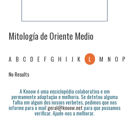
Mitología de Oriente Medio
A
B
C
D
E
F
G
H
I
J
K
L
M
N
O
P
No Results
A Knoow é uma enciclopédia colaborativa e em
permamente adaptação e melhoria. Se detetou alguma
falha em algum dos nossos verbetes, pedimos que nos
informe para o mail
geral@knoow.net
para que possamos
verificar. Ajude-nos a melhorar.