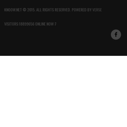
KNOOW.NET © 2015. ALL RIGHTS RESERVED. POWERED BY
VERSE
VISITORS:18899656 ONLINE NOW:7