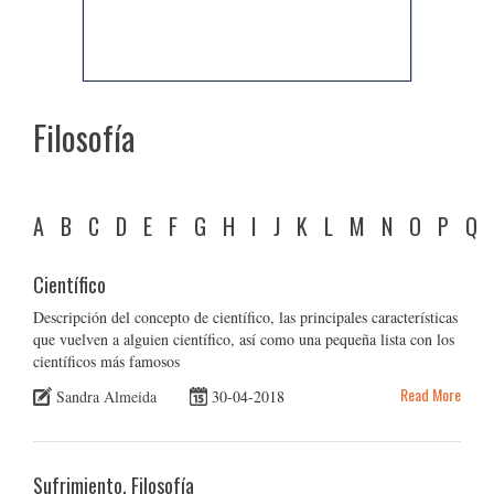
Filosofía
A
B
C
D
E
F
G
H
I
J
K
L
M
N
O
P
Q
Científico
Descripción del concepto de científico, las principales características
que vuelven a alguien científico, así como una pequeña lista con los
científicos más famosos
Read More
Sandra Almeida
30-04-2018
Sufrimiento, Filosofía