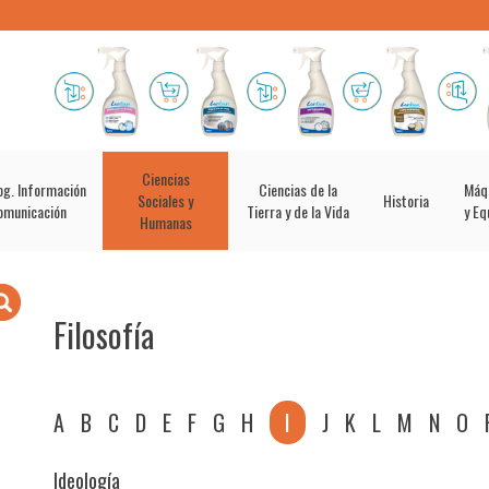
Ciencias
og. Información
Ciencias de la
Máq
Sociales y
Historia
omunicación
Tierra y de la Vida
y Eq
Humanas
Filosofía
A
B
C
D
E
F
G
H
I
J
K
L
M
N
O
Ideología