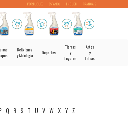
PORTUGUÊS
ESPAÑOL
ENGLISH
FRANÇAIS
Tierras
Artes
uinas
Religiones
Deportes
y
y
uipos
y Mitología
Lugares
Letras
P
Q
R
S
T
U
V
W
X
Y
Z