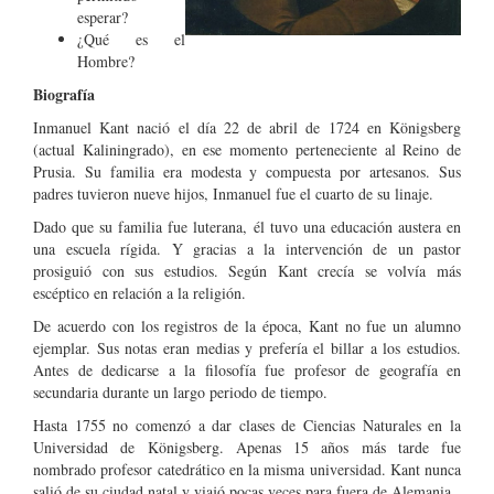
esperar?
¿Qué es el
Hombre?
Biografía
Inmanuel Kant nació el día 22 de abril de 1724 en Königsberg
(actual Kaliningrado), en ese momento perteneciente al Reino de
Prusia. Su familia era modesta y compuesta por artesanos. Sus
padres tuvieron nueve hijos, Inmanuel fue el cuarto de su linaje.
Dado que su familia fue luterana, él tuvo una educación austera en
una escuela rígida. Y gracias a la intervención de un pastor
prosiguió con sus estudios. Según Kant crecía se volvía más
escéptico en relación a la religión.
De acuerdo con los registros de la época, Kant no fue un alumno
ejemplar. Sus notas eran medias y prefería el billar a los estudios.
Antes de dedicarse a la filosofía fue profesor de geografía en
secundaria durante un largo periodo de tiempo.
Hasta 1755 no comenzó a dar clases de Ciencias Naturales en la
Universidad de Königsberg. Apenas 15 años más tarde fue
nombrado profesor catedrático en la misma universidad. Kant nunca
salió de su ciudad natal y viajó pocas veces para fuera de Alemania.