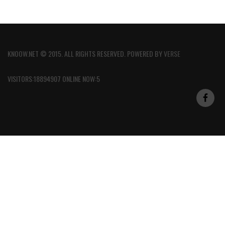
KNOOW.NET © 2015. ALL RIGHTS RESERVED. POWERED BY
VERSE
VISITORS:18894907 ONLINE NOW:5