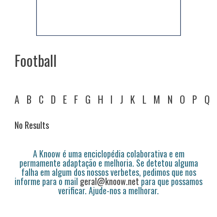
Football
A
B
C
D
E
F
G
H
I
J
K
L
M
N
O
P
Q
No Results
A Knoow é uma enciclopédia colaborativa e em
permamente adaptação e melhoria. Se detetou alguma
falha em algum dos nossos verbetes, pedimos que nos
informe para o mail
geral@knoow.net
para que possamos
verificar. Ajude-nos a melhorar.