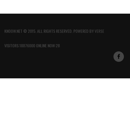
KNOOW.NET © 2015. ALL RIGHTS RESERVED. POWERED BY
VERSE
VISITORS:18876000 ONLINE NOW:28