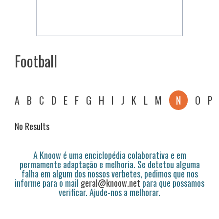
Football
A
B
C
D
E
F
G
H
I
J
K
L
M
N
O
P
No Results
A Knoow é uma enciclopédia colaborativa e em
permamente adaptação e melhoria. Se detetou alguma
falha em algum dos nossos verbetes, pedimos que nos
informe para o mail
geral@knoow.net
para que possamos
verificar. Ajude-nos a melhorar.