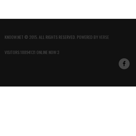
KNOOW.NET © 2015. ALL RIGHTS RESERVED. POWERED BY
VERSE
VISITORS:18894131 ONLINE NOW:3