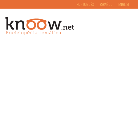
PORTUGUÊS
ESPAÑOL
ENGLISH