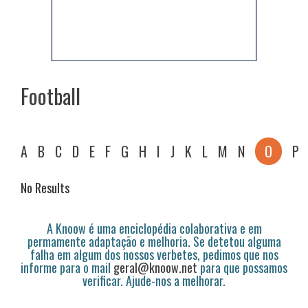
Football
A
B
C
D
E
F
G
H
I
J
K
L
M
N
O
P
No Results
A Knoow é uma enciclopédia colaborativa e em
permamente adaptação e melhoria. Se detetou alguma
falha em algum dos nossos verbetes, pedimos que nos
informe para o mail
geral@knoow.net
para que possamos
verificar. Ajude-nos a melhorar.