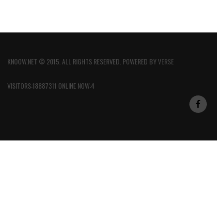
KNOOW.NET © 2015. ALL RIGHTS RESERVED. POWERED BY
VERSE
VISITORS:18887311 ONLINE NOW:4