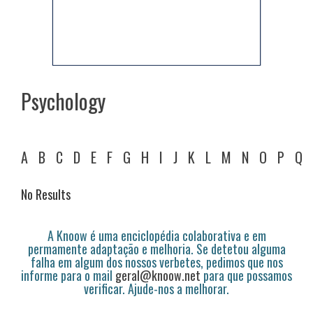
Psychology
A
B
C
D
E
F
G
H
I
J
K
L
M
N
O
P
Q
No Results
A Knoow é uma enciclopédia colaborativa e em
permamente adaptação e melhoria. Se detetou alguma
falha em algum dos nossos verbetes, pedimos que nos
informe para o mail
geral@knoow.net
para que possamos
verificar. Ajude-nos a melhorar.