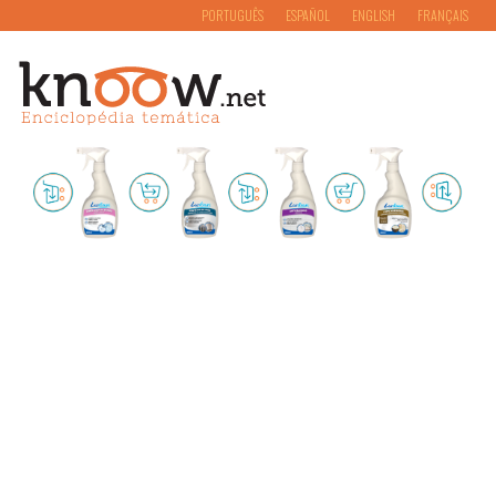
PORTUGUÊS
ESPAÑOL
ENGLISH
FRANÇAIS