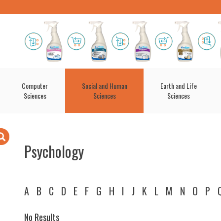
Computer
Social and Human
Earth and Life
Sciences
Sciences
Sciences
Psychology
A
B
C
D
E
F
G
H
I
J
K
L
M
N
O
P
No Results