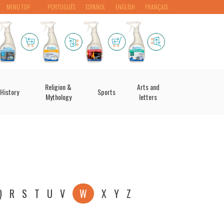
MENU TOP
PORTUGUÊS
ESPAÑOL
ENGLISH
FRANÇAIS
Religion &
Arts and
History
Sports
Mythology
letters
Q
R
S
T
U
V
W
X
Y
Z