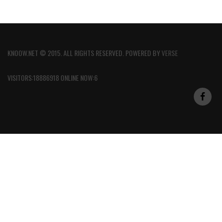
KNOOW.NET © 2015. ALL RIGHTS RESERVED. POWERED BY
VERSE
VISITORS:18886918 ONLINE NOW:6