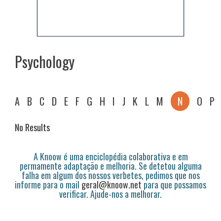
Psychology
A
B
C
D
E
F
G
H
I
J
K
L
M
N
O
P
No Results
A Knoow é uma enciclopédia colaborativa e em
permamente adaptação e melhoria. Se detetou alguma
falha em algum dos nossos verbetes, pedimos que nos
informe para o mail
geral@knoow.net
para que possamos
verificar. Ajude-nos a melhorar.