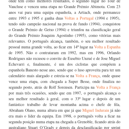
onde tem como melhores resultados, o segundo lugar no Tour de
Vaucluse e venceu uma etapa no Grande Prémio Abimota. Com 23
anos vai para uma equipa espanhola, a Artiach, onde permanece
entre 1993 e 1995 e ganha duas
Voltas a Portugal
(1994 e 1995),
tendo sido campeão nacional na prova de fundo (1994), conquistou
o Grande Prémio de Getxo (1994) e triunfou na classificação geral
do Grande Prémio Joaquim Agostinho (1995), como vitórias mais
relevantes. O português alcança, também, o seu melhor resultado
pessoal numa grande volta, ao ficar em 14º lugar na
Volta a Espanha
de 1995. Não o contrataram em 1992, mas em 1996, Orlando
Rodrigues não recusou o convite de Eusebio Unzué e de Jose Miguel
Echevarri e, finalmente, é um dos ciclistas que compõem a
espanhola Banesto nesse ano, sendo que o luso aproveita para ter um
calendário mais alargado e estreia-se na
Volta a França
, onde quase
vence uma etapa, com chegada a Super Besse, onde finaliza no
segundo posto, atrás de Rolf Sorensen. Participa na
Volta a França
por mais três ocasiões, sendo que em 1997, o português alcança o
seu melhor resultado à geral, com o 33º lugar e depois de um
fantástico trabalho de levar montanha acima o chefe de fila,
Abraham Olano, numa altura em que já que
Miguel Indurain
já não
era mais o líder da equipa. Em 1998, o português volta a ficar na
segunda posição numa etapa na chegada a Grenoble, ficando atrás do
australiano Stuart O´Grady e depois da desclassificação por sprint