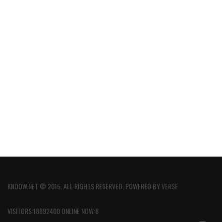
KNOOW.NET © 2015. ALL RIGHTS RESERVED. POWERED BY
VERSE
VISITORS:18892400 ONLINE NOW:8