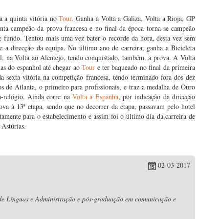
 a quinta vitória no
Tour
. Ganha a Volta a Galiza, Volta a Rioja, GP
penta campeão da prova francesa e no final da época torna-se campeão
e fundo. Tentou mais uma vez bater o recorde da hora, desta vez sem
 e a direcção da equipa. No último ano de carreira, ganha a Bicicleta
l, na Volta ao Alentejo, tendo conquistado, também, a prova. A Volta
as do espanhol até chegar ao
Tour
e ter baqueado no final da primeira
a sexta vitória na competição francesa, tendo terminado fora dos dez
s de Atlanta, o primeiro para profissionais, e traz a medalha de Ouro
a-relógio. Ainda corre na
Volta a Espanha
, por indicação da direcção
va à 13ª etapa, sendo que no decorrer da etapa, passavam pelo hotel
tamente para o estabelecimento e assim foi o último dia da carreira de
 Astúrias.
02-03-2017
 de Línguas e Administração e pós-graduação em comunicação e