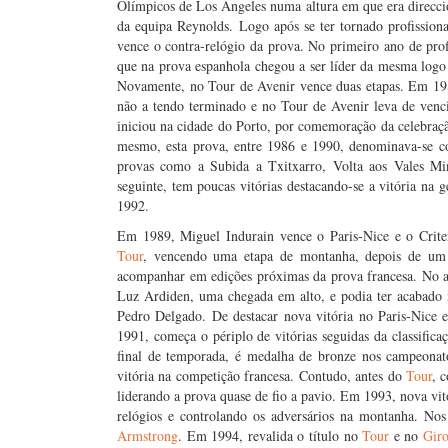
Olímpicos de Los Angeles numa altura em que era direccio
da equipa Reynolds. Logo após se ter tornado profission
vence o contra-relógio da prova. No primeiro ano de prof
que na prova espanhola chegou a ser líder da mesma logo
Novamente, no Tour de Avenir vence duas etapas. Em 198
não a tendo terminado e no Tour de Avenir leva de venc
iniciou na cidade do Porto, por comemoração da celebraç
mesmo, esta prova, entre 1986 e 1990, denominava-se 
provas como a Subida a Txitxarro, Volta aos Vales Mi
seguinte, tem poucas vitórias destacando-se a vitória na
1992.
Em 1989, Miguel Indurain vence o Paris-Nice e o Criter
Tour
, vencendo uma etapa de montanha, depois de um a
acompanhar em edições próximas da prova francesa. No a
Luz Ardiden, uma chegada em alto, e podia ter acabado me
Pedro Delgado. De destacar nova vitória no Paris-Nice e
1991, começa o périplo de vitórias seguidas da classifica
final de temporada, é medalha de bronze nos campeonat
vitória na competição francesa. Contudo, antes do
Tour
, 
liderando a prova quase de fio a pavio. Em 1993, nova vi
relógios e controlando os adversários na montanha. Nos
Armstrong
. Em 1994, revalida o título no
Tour
e no
Gir