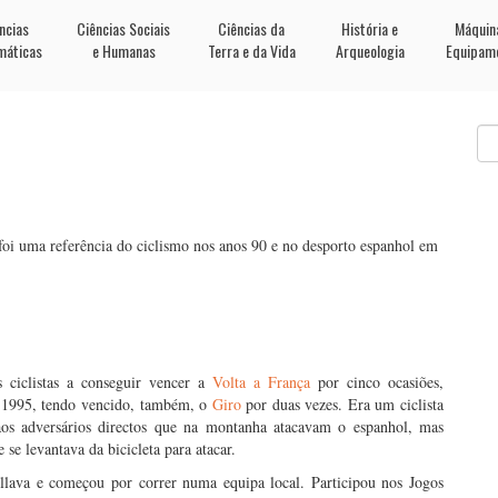
ncias
Ciências Sociais
Ciências da
História e
Máquin
máticas
e Humanas
Terra e da Vida
Arqueologia
Equipam
foi uma referência do ciclismo nos anos 90 e no desporto espanhol em
 ciclistas a conseguir vencer a
Volta a França
por cinco ocasiões,
e 1995, tendo vencido, também, o
Giro
por duas vezes. Era um ciclista
aos adversários directos que na montanha atacavam o espanhol, mas
e levantava da bicicleta para atacar.
llava e começou por correr numa equipa local. Participou nos Jogos