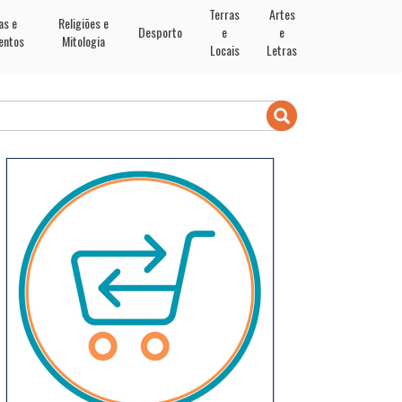
Terras
Artes
as e
Religiões e
Desporto
e
e
entos
Mitologia
Locais
Letras