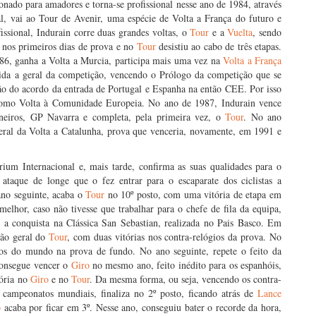
nado para amadores e torna-se profissional nesse ano de 1984, através
al, vai ao Tour de Avenir, uma espécie de Volta a França do futuro e
issional, Indurain corre duas grandes voltas, o
Tour
e a
Vuelta
, sendo
 nos primeiros dias de prova e no
Tour
desistiu ao cabo de três etapas.
6, ganha a Volta a Murcia, participa mais uma vez na
Volta a França
ida a geral da competição, vencendo o Prólogo da competição que se
ão do acordo da entrada de Portugal e Espanha na então CEE. Por isso
como Volta à Comunidade Europeia. No ano de 1987, Indurain vence
neiros, GP Navarra e completa, pela primeira vez, o
Tour
. No ano
 geral da Volta a Catalunha, prova que venceria, novamente, em 1991 e
ium Internacional e, mais tarde, confirma as suas qualidades para o
taque de longe que o fez entrar para o escaparate dos ciclistas a
no seguinte, acaba o
Tour
no 10º posto, com uma vitória de etapa em
lhor, caso não tivesse que trabalhar para o chefe de fila da equipa,
 a conquista na Clássica San Sebastian, realizada no Pais Basco. Em
ção geral do
Tour
, com duas vitórias nos contra-relógios da prova. No
os do mundo na prova de fundo. No ano seguinte, repete o feito da
consegue vencer o
Giro
no mesmo ano, feito inédito para os espanhóis,
tória no
Giro
e no
Tour
. Da mesma forma, ou seja, vencendo os contra-
 campeonatos mundiais, finaliza no 2º posto, ficando atrás de
Lance
o
acaba por ficar em 3º. Nesse ano, conseguiu bater o recorde da hora,