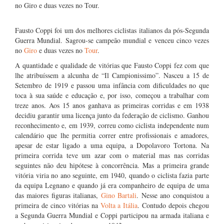
no Giro e duas vezes no Tour.
Fausto Coppi foi um dos melhores ciclistas italianos da pós-Segunda
Guerra Mundial. Sagrou-se campeão mundial e venceu cinco vezes
no
Giro
e duas vezes no
Tour
.
A quantidade e qualidade de vitórias que Fausto Coppi fez com que
lhe atribuíssem a alcunha de “Il Campionissimo”. Nasceu a 15 de
Setembro de 1919 e passou uma infância com dificuldades no que
toca à sua saúde e educação e, por isso, começou a trabalhar com
treze anos. Aos 15 anos ganhava as primeiras corridas e em 1938
decidiu garantir uma licença junto da federação de ciclismo. Ganhou
reconhecimento e, em 1939, correu como ciclista independente num
calendário que lhe permitia correr entre profissionais e amadores,
apesar de estar ligado a uma equipa, a Dopolavoro Tortona. Na
primeira corrida teve um azar com o material mas nas corridas
seguintes não deu hipótese à concorrência. Mas a primeira grande
vitória viria no ano seguinte, em 1940, quando o ciclista fazia parte
da equipa Legnano e quando já era companheiro de equipa de uma
das maiores figuras italianas,
Gino Bartali
. Nesse ano conquistou a
primeira de cinco vitórias na
Volta a Itália
. Contudo depois chegou
a Segunda Guerra Mundial e Coppi participou na armada italiana e