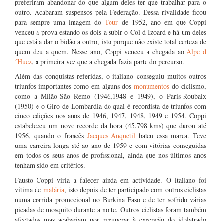
preferiram abandonar do que algum deles ter que trabalhar para o
outro. Acabaram suspensos pela Federação. Dessa rivalidade ficou
para sempre uma imagem do
Tour
de 1952, ano em que Coppi
venceu a prova estando os dois a subir o Col d´Izoard e há um deles
que está a dar o bidão a outro, isto porque não existe total certeza de
quem deu a quem. Nesse ano, Coppi venceu a chegada ao
Alpe d
´Huez
, a primeira vez que a chegada fazia parte do percurso.
Além das conquistas referidas, o italiano conseguiu muitos outros
triunfos importantes como em alguns dos
monumentos
do ciclismo,
como a Milão-São Remo (1946,1948 e 1949), o Paris-Roubaix
(1950) e o Giro de Lombardia do qual é recordista de triunfos com
cinco edições nos anos de 1946, 1947, 1948, 1949 e 1954. Coppi
estabeleceu um novo recorde da hora (45.798 kms) que durou até
1956, quando o francês
Jacques Anquetil
bateu essa marca. Teve
uma carreira longa até ao ano de 1959 e com vitórias conseguidas
em todos os seus anos de profissional, ainda que nos últimos anos
tenham sido em critérios.
Fausto Coppi viria a falecer ainda em actividade. O italiano foi
vítima de
malária
, isto depois de ter participado com outros ciclistas
numa corrida promocional no Burkina Faso e de ter sofrido várias
picadas de mosquito durante a noite. Outros ciclistas foram também
afectados mas acabariam por recuperar à excepção do idolatrado