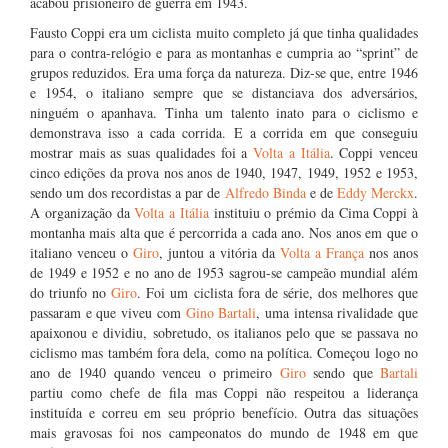
acabou prisioneiro de guerra em 1943.
Fausto Coppi era um ciclista muito completo já que tinha qualidades
para o contra-relógio e para as montanhas e cumpria ao “sprint” de
grupos reduzidos. Era uma força da natureza. Diz-se que, entre 1946
e 1954, o italiano sempre que se distanciava dos adversários,
ninguém o apanhava. Tinha um talento inato para o ciclismo e
demonstrava isso a cada corrida. E a corrida em que conseguiu
mostrar mais as suas qualidades foi a
Volta a Itália
. Coppi venceu
cinco edições da prova nos anos de 1940, 1947, 1949, 1952 e 1953,
sendo um dos recordistas a par de
Alfredo Binda
e de
Eddy Merckx
.
A organização da
Volta a Itália
instituiu o prémio da Cima Coppi à
montanha mais alta que é percorrida a cada ano. Nos anos em que o
italiano venceu o
Giro
, juntou a vitória da
Volta a França
nos anos
de 1949 e 1952 e no ano de 1953 sagrou-se campeão mundial além
do triunfo no
Giro
. Foi um ciclista fora de série, dos melhores que
passaram e que viveu com
Gino Bartali
, uma intensa rivalidade que
apaixonou e dividiu, sobretudo, os italianos pelo que se passava no
ciclismo mas também fora dela, como na política. Começou logo no
ano de 1940 quando venceu o primeiro
Giro
sendo que
Bartali
partiu como chefe de fila mas Coppi não respeitou a liderança
instituída e correu em seu próprio benefício. Outra das situações
mais gravosas foi nos campeonatos do mundo de 1948 em que