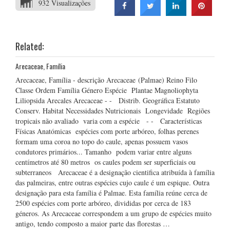
932 Visualizações
Related:
Arecaceae, Família
Arecaceae, Família - descrição Arecaceae (Palmae) Reino Filo
Classe Ordem Família Género Espécie Plantae Magnoliophyta
Liliopsida Arecales Arecaceae - - Distrib. Geográfica Estatuto
Conserv. Habitat Necessidades Nutricionais Longevidade Regiões
tropicais não avaliado varia com a espécie - - Características
Físicas Anatómicas espécies com porte arbóreo, folhas perenes
formam uma coroa no topo do caule, apenas possuem vasos
condutores primários... Tamanho podem variar entre alguns
centímetros até 80 metros os caules podem ser superficiais ou
subterraneos Arecaceae é a designação cientifica atribuída à família
das palmeiras, entre outras espécies cujo caule é um espique. Outra
designação para esta família é Palmae. Esta família reúne cerca de
2500 espécies com porte arbóreo, divididas por cerca de 183
géneros. As Arecaceae correspondem a um grupo de espécies muito
antigo, tendo composto a maior parte das florestas …