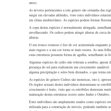
anos).
As árvores pertencentes a este género são oriundas das re
surgir em elevadas altitudes, visto estes indivíduos esta
em clima mediterrâneo. As espécies podem formar florestas
A copa destas espécies é normalmente alongada, semelhan
envelhecendo. Os cedros podem atingir alturas de cerca d
alturas.
O seu tronco resinoso é liso de cor acinzentada enquanto 
mais rugoso e a sua cor torna-se mais escura. As suas folh
estas estruturas possuem forma de agulha, semelhante às fo
Algumas espécies de cedro não toleram a sombra, apesar d
presença do sol para realizarem um crescimento saudável. 
alguma precipitação e solos bem drenados, o que torna esta
As espécies do género Cedrus são monoicas, isto é, apres
Os órgãos sexuais destes indivíduos denominam-se estróbi
crescimento é lento, visto que os estróbilos demoram mui
maturação destas estruturas ocorre entre Junho e Outubro,
Estes indivíduos são amplamente usados como espécies or
utilizada para a construção de móveis, podendo também se