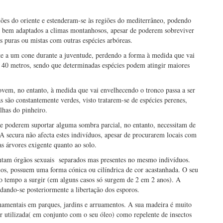
giões do oriente e estenderam-se às regiões do mediterrâneo, podendo
rem bem adaptados a climas montanhosos, apesar de poderem sobreviver
 puras ou mistas com outras espécies arbóreas.
te a um cone durante a juventude, perdendo a forma à medida que vai
e 40 metros, sendo que determinadas espécies podem atingir maiores
jovem, no entanto, à medida que vai envelhecendo o tronco passa a ser
as são constantemente verdes, visto tratarem-se de espécies perenes,
lhas do pinheiro.
e poderem suportar alguma sombra parcial, no entanto, necessitam de
A secura não afecta estes indivíduos, apesar de procurarem locais com
s árvores exigente quanto ao solo.
entam órgãos sexuais separados mas presentes no mesmo indivíduos.
los, possuem uma forma cónica ou cilíndrica de cor acastanhada. O seu
to tempo a surgir (em alguns casos só surgem de 2 em 2 anos). A
 dando-se posteriormente a libertação dos esporos.
namentais em parques, jardins e arruamentos. A sua madeira é muito
r utilizada( em conjunto com o seu óleo) como repelente de insectos