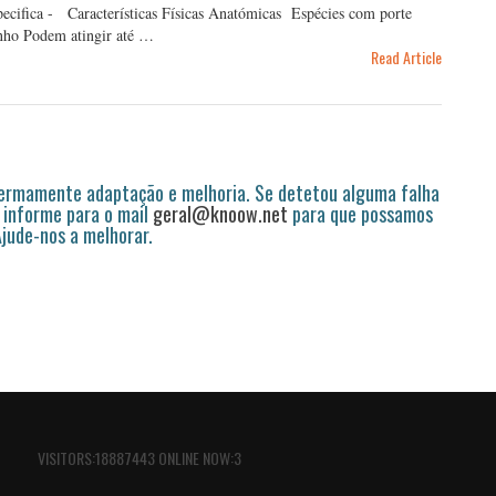
cifica - Características Físicas Anatómicas Espécies com porte
anho Podem atingir até …
Read Article
permamente adaptação e melhoria. Se detetou alguma falha
 informe para o mail
geral@knoow.net
para que possamos
 Ajude-nos a melhorar.
VISITORS:18887443 ONLINE NOW:3