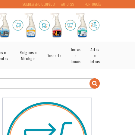
SOBRE A ENCICLOPÉDIA
AUTORES
PORTUGUÊS
Terras
Artes
as e
Religiões e
Desporto
e
e
entos
Mitologia
Locais
Letras