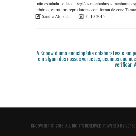
não estudada vales ou regiões montanhosas nenhuma espe
arbóreo, estruturas reprodutoras com forma de cone Tam
Sandra Almeida
31-10-2015
A Knoow é uma enciclopédia colaborativa e em 
em algum dos nossos verbetes, pedimos que nos
verificar.
KNOOW.NET © 2015. ALL RIGHTS RESERVED. POWERED BY
VERSE