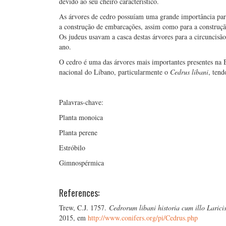
devido ao seu cheiro característico.
As árvores de cedro possuíam uma grande importância para 
a construção de embarcações, assim como para a construçã
Os judeus usavam a casca destas árvores para a circuncis
ano.
O cedro é uma das árvores mais importantes presentes na Bí
nacional do Líbano, particularmente o
Cedrus libani
, tend
Palavras-chave:
Planta monoica
Planta perene
Estróbilo
Gimnospérmica
References:
Trew, C.J. 1757.
Cedrorum libani historia cum illo Larici
2015, em
http://www.conifers.org/pi/Cedrus.php