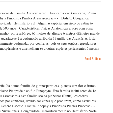
Descrição da Família Araucariaceae Araucareaceae (araucária) Reino
yta Pinopsida Pinales Araucareaceae - - Distrib. Geográfica
ngevidade Hemisfério Sul Algumas espécies em risco de extinção
a de 500 anos Características Físicas Anatómicas arvore com copa
Tamanho porte arbóreo, 65 metros de altura e 6 metros diâmetro grande
ucariaceae é a designação atribuída à família das Araucárias. Esta
ummente designadas por coníferas, pois os seus órgãos reprodutores
mnospérmicas e assemelham-se a outras espécies pertencentes à mesma
Read Article
ibuída a uma família de gimnospérmicas, plantas sem flor e frutos.
lasse Pinopsida e ao filo Pinophyta. Esta família inclui cerca de 1o
 associadas a esta família são os pinheiros (Pinus), os cedros
idos por coníferas, devido aos cones que produzem, como estruturas
 Género Espécie Plantae Pinophyta Pinopsida Pinales Pinaceae - -
des Nutricionais Longevidade maioritariamente no Hemisfério Norte