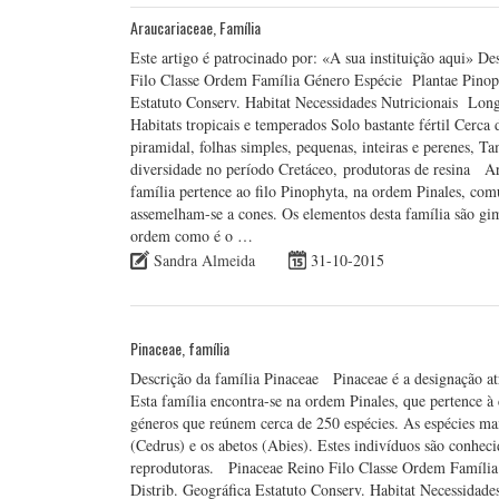
Araucariaceae, Família
Este artigo é patrocinado por: «A sua instituição aqui» 
Filo Classe Ordem Família Género Espécie Plantae Pinoph
Estatuto Conserv. Habitat Necessidades Nutricionais Lo
Habitats tropicais e temperados Solo bastante fértil Cerc
piramidal, folhas simples, pequenas, inteiras e perenes, 
diversidade no período Cretáceo, produtoras de resina Ara
família pertence ao filo Pinophyta, na ordem Pinales, com
assemelham-se a cones. Os elementos desta família são gi
ordem como é o …
Sandra Almeida
31-10-2015
Pinaceae, família
Descrição da família Pinaceae Pinaceae é a designação atr
Esta família encontra-se na ordem Pinales, que pertence à c
géneros que reúnem cerca de 250 espécies. As espécies mais
(Cedrus) e os abetos (Abies). Estes indivíduos são conhec
reprodutoras. Pinaceae Reino Filo Classe Ordem Família
Distrib. Geográfica Estatuto Conserv. Habitat Necessida