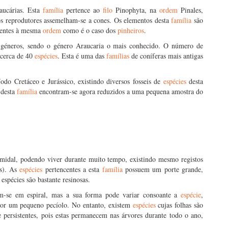
ucárias. Esta
família
pertence ao
filo
Pinophyta, na
ordem
Pinales,
s reprodutores assemelham-se a cones. Os elementos desta
família
são
centes à mesma
ordem
como é o caso dos
pinheiros
.
géneros, sendo o género Araucaria o mais conhecido. O número de
cerca de 40
espécies
. Esta é uma das
famílias
de coníferas mais antigas
odo Cretáceo e Jurássico, existindo diversos fosseis de
espécies
desta
 desta
família
encontram-se agora reduzidos a uma pequena amostra do
midal, podendo viver durante muito tempo, existindo mesmo registos
os). As
espécies
pertencentes a esta
família
possuem um porte grande,
espécies são bastante resinosas.
õem-se em espiral, mas a sua forma pode variar consoante a
espécie
,
por um pequeno pecíolo. No entanto, existem
espécies
cujas folhas são
e persistentes, pois estas permanecem nas árvores durante todo o ano,