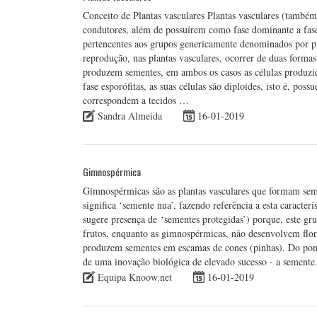
Conceito de Plantas vasculares Plantas vasculares (também
condutores, além de possuírem como fase dominante a fase 
pertencentes aos grupos genericamente denominados por pt
reprodução, nas plantas vasculares, ocorrer de duas formas 
produzem sementes, em ambos os casos as células produzid
fase esporófitas, as suas células são diploides, isto é, po
correspondem a tecidos …
Sandra Almeida
16-01-2019
Gimnospérmica
Gimnospérmicas são as plantas vasculares que formam sem
significa ‘semente nua’, fazendo referência a esta caracter
sugere presença de ‘sementes protegidas’) porque, este gru
frutos, enquanto as gimnospérmicas, não desenvolvem flor
produzem sementes em escamas de cones (pinhas). Do pon
de uma inovação biológica de elevado sucesso - a sement
Equipa Knoow.net
16-01-2019