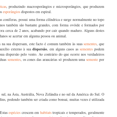
óicas
, produzindo macrosporângios e microsporângios, que produzem
os
esporângios
dispostos em espiral.
s coníferas, possui uma forma cilíndrica e surge normalmente no topo
inos também são bastante grandes, com forma
ovóide
e formados por
ra cerca de 2 anos, acabando por cair quando maduro. Alguns destes
 danos se acertar em alguma pessoa ou animal.
em na sua dispersam, este facto é comum também às suas
sementes
, que
dispersão
uxílio externo à sua
, em alguns casos as
sementes
podem
 sua dispersão pelo vento. Ao contrário do que ocorre nos verdadeiros
 duas
sementes
, os cones das araucárias só produzem uma
semente
por
o sul, na Ásia, Austrália, Nova Zelândia e no sul da América do Sul. O
dins, podendo também ser criada como bonsai, muitas vezes é utilizada
 Estas
espécies
crescem em
habitats
tropicais e temperados, geralmente