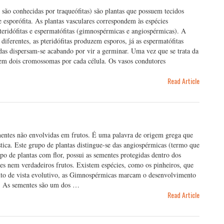
 são conhecidas por traqueófitas) são plantas que possuem tecidos
esporófita. As plantas vasculares correspondem às espécies
eridófitas e espermatófitas (gimnospérmicas e angiospérmicas). A
diferentes, as pteridófitas produzem esporos, já as espermatófitas
as dispersam-se acabando por vir a germinar. Uma vez que se trata da
ssuem dois cromossomas por cada célula. Os vasos condutores
Read Article
entes não envolvidas em frutos. É uma palavra de origem grega que
ística. Este grupo de plantas distingue-se das angiospérmicas (termo que
po de plantas com flor, possui as sementes protegidas dentro dos
es nem verdadeiros frutos. Existem espécies, como os pinheiros, que
to de vista evolutivo, as Gimnospérmicas marcam o desenvolvimento
e. As sementes são um dos …
Read Article