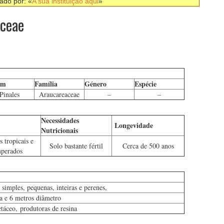
nado por: «
A sua instituição aqui
»
aceae
em
Família
Género
Espécie
Pinales
Araucareaceae
–
–
Necessidades
Longevidade
Nutricionais
s tropicais e
Solo bastante fértil
Cerca de 500 anos
perados
simples, pequenas, inteiras e perenes,
a e 6 metros diâmetro
táceo, produtoras de resina