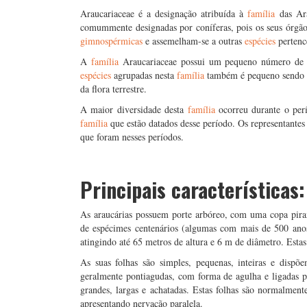
Araucariaceae é a designação atribuída à
família
das Ara
comummente designadas por coníferas, pois os seus órgão
gimnospérmicas
e assemelham-se a outras
espécies
perten
A
família
Araucariaceae possui um pequeno número de 
espécies
agrupadas nesta
família
também é pequeno sendo 
da flora terrestre.
A maior diversidade desta
família
ocorreu durante o perí
família
que estão datados desse período. Os representantes
que foram nesses períodos.
Principais características:
As araucárias possuem porte arbóreo, com uma copa pira
de espécimes centenários (algumas com mais de 500 an
atingindo até 65 metros de altura e 6 m de diâmetro. Estas 
As suas folhas são simples, pequenas, inteiras e disp
geralmente pontiagudas, com forma de agulha e ligadas 
grandes, largas e achatadas. Estas folhas são normalment
apresentando nervação paralela.