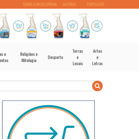
SOBRE A ENCICLOPÉDIA
AUTORES
PORTUGUÊS
Terras
Artes
as e
Religiões e
Desporto
e
e
entos
Mitologia
Locais
Letras