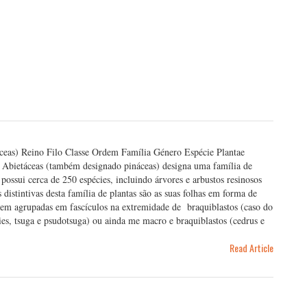
áceas) Reino Filo Classe Ordem Família Género Espécie Plantae
 Abietáceas (também designado pináceas) designa uma família de
possui cerca de 250 espécies, incluindo árvores e arbustos resinosos
 distintivas desta família de plantas são as suas folhas em forma de
rrem agrupadas em fascículos na extremidade de braquiblastos (caso do
ies, tsuga e psudotsuga) ou ainda me macro e braquiblastos (cedrus e
Read Article