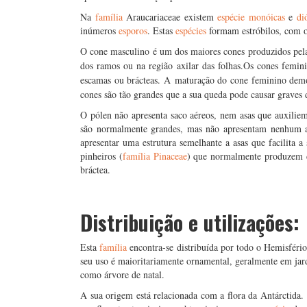
Na
família
Araucariaceae existem
espécie monóica
s
e
di
inúmeros
esporos
. Estas
espécies
formam estróbilos, com 
O cone masculino é um dos maiores cones produzidos pela
dos ramos ou na região axilar das folhas.
Os cones femin
escamas ou brácteas. A maturação do cone feminino demo
cones são tão grandes que a sua queda pode causar graves
O pólen não apresenta saco aéreos, nem asas que auxili
são normalmente grandes, mas não apresentam nenhum a
apresentar uma estrutura semelhante a asas que facilita a
pinheiros (
família Pinaceae
) que normalmente produzem
bráctea.
Distribuição e utilizações:
Esta
família
encontra-se distribuída por todo o Hemisféri
seu uso é maioritariamente ornamental, geralmente em jar
como árvore de natal.
A sua origem está relacionada com a flora da Antárctida.