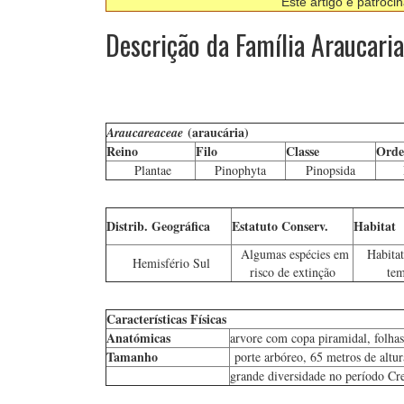
Este artigo é patroci
Descrição da Família Araucari
(araucária)
Araucareaceae
Reino
Filo
Classe
Ord
Plantae
Pinophyta
Pinopsida
Distrib. Geográfica
Estatuto Conserv.
Habitat
Algumas espécies em
Habitat
Hemisfério Sul
risco de extinção
tem
Características Físicas
Anatómicas
arvore com copa piramidal, folhas 
Tamanho
porte arbóreo, 65 metros de altur
grande diversidade no período Cre