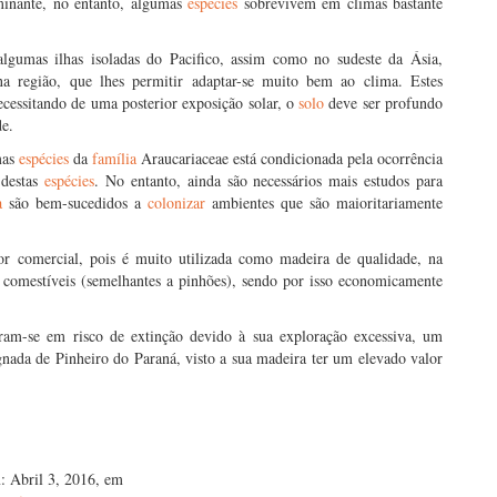
inante, no entanto, algumas
espécies
sobrevivem em climas bastante
algumas ilhas isoladas do Pacifico, assim como no sudeste da Ásia,
na região, que lhes permitir adaptar-se muito bem ao clima. Estes
cessitando de uma posterior exposição solar, o
solo
deve ser profundo
de.
mas
espécies
da
família
Araucariaceae está condicionada pela ocorrência
s
destas
espécies
. No entanto, ainda são necessários mais estudos para
ia
são bem-sucedidos a
colonizar
ambientes que são maioritariamente
lor comercial, pois é muito utilizada como madeira de qualidade, na
 comestíveis (semelhantes a pinhões), sendo por isso economicamente
ram-se em risco de extinção devido à sua exploração excessiva, um
nada de Pinheiro do Paraná, visto a sua madeira ter um elevado valor
: Abril 3, 2016, em