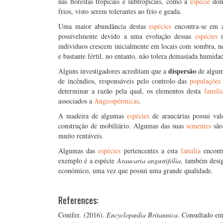
nas florestas tropicais e subtropicais, como a
espécie
dom
frios, visto serem tolerantes ao frio e geada.
Uma maior abundância destas
espécies
encontra-se em 
possivelmente devido a uma evolução dessas
espécies
indivíduos crescem inicialmente em locais com sombra, ne
e bastante fértil, no entanto, não tolera demasiada humida
dispersão
Alguns investigadores acreditam que a
de algu
de incêndios, responsáveis pelo controlo das
populaçõe
determinar a razão pela qual, os elementos desta
famíl
associados a
Angiospérmicas
.
A madeira de algumas
espécies
de araucárias possui va
construção de mobiliário. Algumas das suas
sementes
são
muito rentáveis.
Algumas das
espécies
pertencentes a esta
família
encont
exemplo é a espécie
Araucaria angustifólia
, também desig
económico, uma vez que possui uma grande qualidade.
References:
Conifer. (2016).
Encyclopædia Britannica
. Consultado em