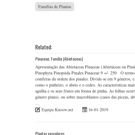
Famílias de Plantas
Related:
Pinaceae, Família (Abietaceas)
Apresentação das Abietáceas Pinaceae (Abietáceas ou Pin
Pinophyta Pinopsida Pinales Pinaceae 9 +/- 250 O termo
coníferas da ordem dos pinales. Divide-se em 9 géneros, e 
como o pinheiro, o abeto e o cedro. As características mais
agulha e os seus frutos em forma de pinha. As folhas oco
género pinus), ou sobre macroblastos (casos das piceas, ab
…
Equipa Knoow.net
16-01-2019
Plantas vasculares