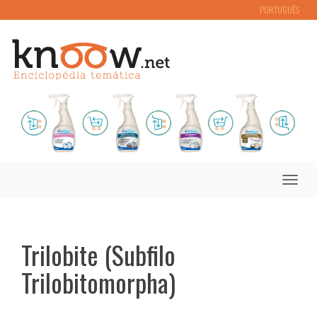
PORTUGUÊS
Toggle
naviga
Trilobite (Subfilo
Trilobitomorpha)