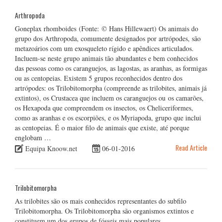
Arthropoda
Goneplax rhomboides (Fonte: © Hans Hillewaert) Os animais do
grupo dos Arthropoda, comumente designados por artrópodes, são
metazoários com um exosqueleto rígido e apêndices articulados.
Incluem-se neste grupo animais tão abundantes e bem conhecidos
das pessoas como os caranguejos, as lagostas, as aranhas, as formigas
ou as centopeias. Existem 5 grupos reconhecidos dentro dos
artrópodes: os Trilobitomorpha (compreende as trilobites, animais já
extintos), os Crustacea que incluem os caranguejos ou os camarões,
os Hexapoda que compreendem os insectos, os Cheliceriformes,
como as aranhas e os escorpiões, e os Myriapoda, grupo que inclui
as centopeias. É o maior filo de animais que existe, até porque
englobam …
Read Article
Equipa Knoow.net
06-01-2016
Trilobitomorpha
As trilobites são os mais conhecidos representantes do subfilo
Trilobitomorpha. Os Trilobitomorpha são organismos extintos e
constituem um dos grupos de fósseis mais populares.