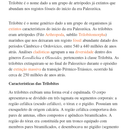
Trilobite é o nome dado a um grupo de artrópodes já extintos que
abundam nos registos fósseis do início da era Paleozóica.
Trilobite é o nome genérico dado a um grupo de organismos já
extintos
característicos do início da era Paleozóica. As trilobites
eram artrópodes (Filo
Arthropoda
, subfilo
Trilobitomorpha
)
marinhos que nos deixaram um registo
fóssil
abundante datado dos
períodos Câmbrico e Ordovícico, entre 540 a 440 milhões de anos
atrás. Análises
cladísticas
agrupam a sua
diversidade
dentro dos
géneros
Eoredlichia
e
Olenoides
, pertencentes à classe Trilobita. As
trilobites extinguiram-se no final do Paleozóico durante o episódio
de
extinção massiva
da transição Pérmico-Triássico, ocorrido há
cerca de 250 milhões de anos atrás.
Características das Trilobites
As trilobites exibiam uma forma oval e espalmada. O corpo
apresentava-se dividido em três tagmata ou segmentos corporais: a
região cefálica (escudo cefálico), o tórax e o pigídio. Possuíam um
exosqueleto de origem calcária. A região cefálica comportava dois
pares de antenas, olhos compostos e apêndices biramificados. A
região do tórax era constituída por um tronco equipado com
membros pares biramificados, e desembocava no pigídio (segmento