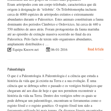
Eram artrópodes com um corpo trilobado, característica que dá
origem à designação de ‘trilobite’. Os Trilobitomorpha incluem
cerca de 4000 espécies de artrópodes extintos e extremamente
abundantes durante o Paleozóico. Estes animais constituíram a fauna
dominante dos períodos Câmbrico e Ordovícico, há cerca de 440 a
550 milhões de anos atrás. Foram protagonistas da fauna marinha
até ao episódio de extinção massiva ocorrido no final da era
Paleozóica. Pelo facto de terem sido organismos abundantes,
amplamente distribuídos e …
Read Article
Equipa Knoow.net
06-01-2016
Paleontologia
O que é a Paleontologia A Paleontologia é a ciência que estuda a
história da vida que já existiu na Terra e a sua evolução. É uma
ciência que se debruça sobre o passado e os vestígios biológicos que
chegaram até aos dias de hoje e que nos permitem reconstruir a
história da vida na Terra. Dentro dos vestígios sobre os quais se
pode debruçar um paleontólogo, encontram-se ferramentas como o
registo fóssil e o registo genético. O registo fóssil tem sido a
ferramenta utilizada há mais tempo. Os diversos fósseis encontrados