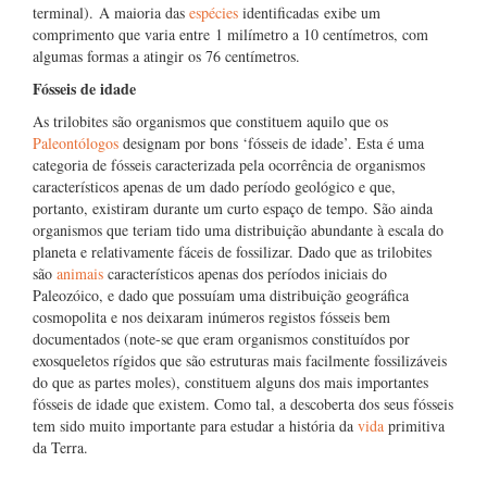
terminal). A maioria das
espécies
identificadas exibe um
comprimento que varia entre 1 milímetro a 10 centímetros, com
algumas formas a atingir os 76 centímetros.
Fósseis de idade
As trilobites são organismos que constituem aquilo que os
Paleontólogos
designam por bons ‘fósseis de idade’. Esta é uma
categoria de fósseis caracterizada pela ocorrência de organismos
característicos apenas de um dado período geológico e que,
portanto, existiram durante um curto espaço de tempo. São ainda
organismos que teriam tido uma distribuição abundante à escala do
planeta e relativamente fáceis de fossilizar. Dado que as trilobites
são
animais
característicos apenas dos períodos iniciais do
Paleozóico, e dado que possuíam uma distribuição geográfica
cosmopolita e nos deixaram inúmeros registos fósseis bem
documentados (note-se que eram organismos constituídos por
exosqueletos rígidos que são estruturas mais facilmente fossilizáveis
do que as partes moles), constituem alguns dos mais importantes
fósseis de idade que existem. Como tal, a descoberta dos seus fósseis
tem sido muito importante para estudar a história da
vida
primitiva
da Terra.