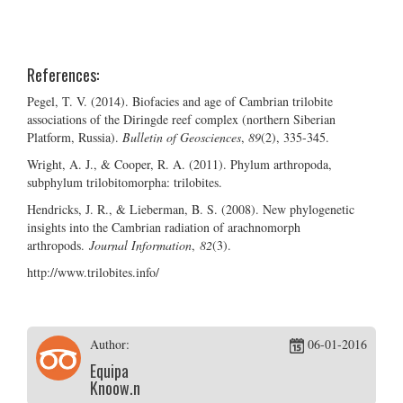
References:
Pegel, T. V. (2014). Biofacies and age of Cambrian trilobite
associations of the Diringde reef complex (northern Siberian
Platform, Russia).
Bulletin of Geosciences
,
89
(2), 335-345.
Wright, A. J., & Cooper, R. A. (2011). Phylum arthropoda,
subphylum trilobitomorpha: trilobites.
Hendricks, J. R., & Lieberman, B. S. (2008). New phylogenetic
insights into the Cambrian radiation of arachnomorph
arthropods.
Journal Information
,
82
(3).
http://www.trilobites.info/
Author:
06-01-2016
Equipa
Knoow.net