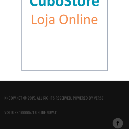
KNOOW.NET © 2015. ALL RIGHTS RESERVED. POWERED BY
VERSE
VISITORS:18888571 ONLINE NOW:11