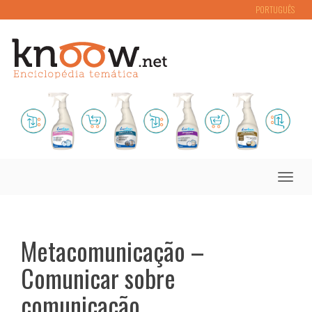
PORTUGUÊS
Toggle
naviga
Metacomunicação –
Comunicar sobre
comunicação