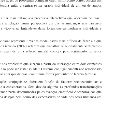
 seu auge, os problemas conjugais eram vistos como consequências das
o tendia então a centrar-se na terapia individual de um ou de ambos
 dar mais ênfase aos processos interactivos que ocorriam no casal,
ara a relação, numa perspectiva em que as mudanças nos parceiros
 e vice-versa. Entende-se desta forma que as mudanças individuais e
.
e casal representa uma das modalidades mais difíceis de fazer e a que
 e Gameiro (2002) referem que trabalhar relacionalmente sentimentos
nstrução de uma relação marital começa pelo sentimento de amor
r nos problemas que surgem a partir da interacção entre dois elementos
não pode ser vista isolada. O sistema conjugal encontra-se relacionado
ar a terapia de casal como uma forma particular de terapia familiar.
ções conjugais se altera em função de factores socioeconómicos e
que a consideramos. Sem dúvida alguma, as profundas transformações
nde parte determinadas pelos avanços científicos e tecnológicos que
 dos desejos bem como das expectativas de vida dos seres humanos em