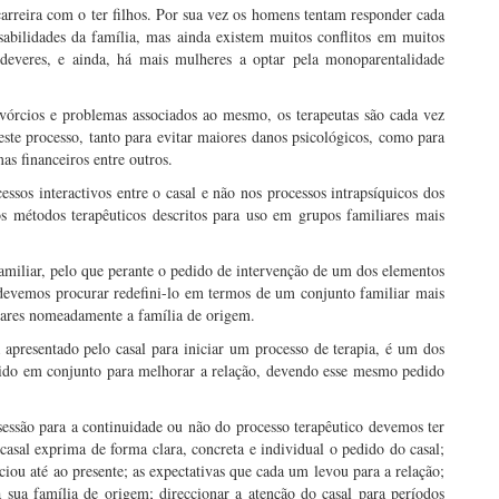
rreira com o ter filhos. Por sua vez os homens tentam responder cada
sabilidades da família, mas ainda existem muitos conflitos em muitos
e deveres, e ainda, há mais mulheres a optar pela monoparentalidade
rcios e problemas associados ao mesmo, os terapeutas são cada vez
ste processo, tanto para evitar maiores danos psicológicos, como para
as financeiros entre outros.
ssos interactivos entre o casal e não nos processos intrapsíquicos dos
os métodos terapêuticos descritos para uso em grupos familiares mais
familiar, pelo que perante o pedido de intervenção de um dos elementos
 devemos procurar redefini-lo em termos de um conjunto familiar mais
iares nomeadamente a família de origem.
 apresentado pelo casal para iniciar um processo de terapia, é um dos
dido em conjunto para melhorar a relação, devendo esse mesmo pedido
essão para a continuidade ou não do processo terapêutico devemos ter
asal exprima de forma clara, concreta e individual o pedido do casal;
ciou até ao presente; as expectativas que cada um levou para a relação;
 sua família de origem; direccionar a atenção do casal para períodos