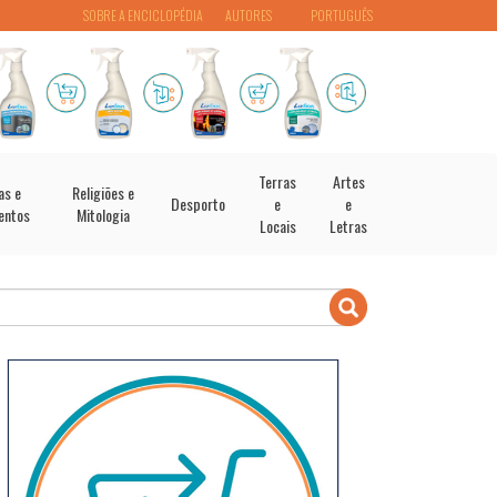
SOBRE A ENCICLOPÉDIA
AUTORES
PORTUGUÊS
Terras
Artes
as e
Religiões e
Desporto
e
e
entos
Mitologia
Locais
Letras