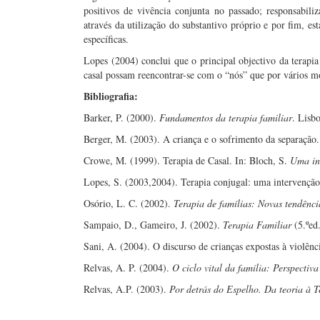
positivos de vivência conjunta no passado; responsabili
através da utilização do substantivo próprio e por fim, e
específicas.
Lopes (2004) conclui que o principal objectivo da terapia
casal possam reencontrar-se com o “nós” que por vários mo
Bibliografia:
Barker, P. (2000).
Fundamentos da terapia familiar
. Lisb
Berger, M. (2003). A criança e o sofrimento da separação.
Crowe, M. (1999). Terapia de Casal. In: Bloch, S.
Uma int
Lopes, S. (2003,2004). Terapia conjugal: uma intervençã
Osório, L. C. (2002).
Terapia de famílias: Novas tendênci
Sampaio, D., Gameiro, J. (2002).
Terapia Familiar
(5.ºed
Sani, A. (2004). O discurso de crianças expostas à violênci
Relvas, A. P. (2004).
O ciclo vital da família: Perspectiva
Relvas, A.P. (2003).
Por detrás do Espelho. Da teoria à 