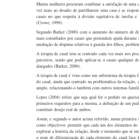
Muitas mulheres procuram combinar a satisfação de uma ca
vez mais ao desafio de partilharem uma casa e as respon
casais no que respeita à divisão equitativa de tarefas 
(Crowe, 1999).
Segundo Barker (2000) com o aumento do número de divó
mais consultados por casais que pretendem ajuda durante e
mediação de disputas relativas à guarda dos filhos, problem
A terapia de casal tem-se centrado cada vez mais nos proce
parceiros, sendo que pode aplicar-se a casais qualquer d
alargados (Barker, 2000).
A terapia de casal é vista como um subsistema da terapia 
do casal, ainda que centrado na problemática da relação,
amplo, relacionando-o também com outros sistemas famil
Lopes (2004) refere que seja qual for o pedido ou queixa
primeiros requisitos para a mesma, a definição de um pe
constituir desejo real de ambos.
Assim, e segundo o autor acima referido, numa primeira s
como objectivos: permitir que cada um dos elementos do c
explorar a história da relação, desde o momento que se ini
o grau de diferenciação de cada elemento do casal face à