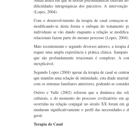
Numa altura em que as teorias psicodinâmicas estavam no
dificuldades intrapsíquicas dos parceiros. A intervençã
(Lopes, 2004).
Com o desenvolvimento da terapia de casal começou-se a
modificando-se desta forma o enfoque do tratamento p
individuais se vão dando enquanto a relação se modifica
relacionais fazem parte do mesmo processo (Lopes, 2004)
Mais recentemente e segundo diversos autores, a terapia d
requer uma ampla experiência e prática clínica. Sampaio
que são profundamente irracionais é complexo. A co
inexplicável.
Segundo Lopes (2004) apesar da terapia de casal se centra
que mantêm uma relação de intimidade, esta díade marital 
com os sistemas familiares anteriores, podendo-se consider
Osório e Valle (2002) referem que a dinâmica das rela
culturais, e do momento do processo civilizatório em 
ocorridas na relação conjugal no século XX foram em gra
mudaram significativamente o perfil das necessidades e
geral.
Terapia de Casal