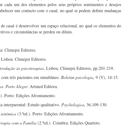
zar cada um dos elementos pelos seus próprios sentimentos e desejos
stabelecer um contacto com o casal, no qual se podem definir mudanças
 de casal é desenvolver um espaço relacional, no qual os elementos do
tivos e circunstâncias se perdeu ou diluiu.
oa: Climepsi Editores.
 Lisboa: Climepsi Editores.
rodução às psicoterapias
, Lisboa, Climepsi Editores, pp.201-219.
o com três pacientes em simultâneo.
Boletim psicologia
, 9 (V), 14-15.
as. Porto Alegre
: Artmed Editora.
.). Porto: Edições Afrontamento.
a interparental: Estudo qualitativo.
Psychologica
, 36,109-130.
 sistémica
(3.ºed.). Porto: Edições Afrontamento.
Terapia com a Família
(2.ºed.). Coimbra: Edições Quarteto.