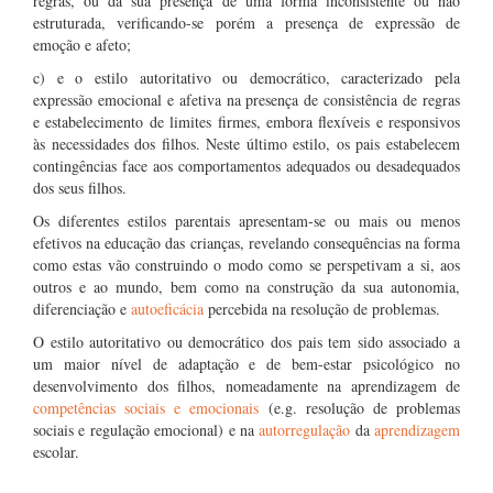
regras, ou da sua presença de uma forma inconsistente ou não
estruturada, verificando-se porém a presença de expressão de
emoção e afeto;
c) e o estilo autoritativo ou democrático, caracterizado pela
expressão emocional e afetiva na presença de consistência de regras
e estabelecimento de limites firmes, embora flexíveis e responsivos
às necessidades dos filhos. Neste último estilo, os pais estabelecem
contingências face aos comportamentos adequados ou desadequados
dos seus filhos.
Os diferentes estilos parentais apresentam-se ou mais ou menos
efetivos na educação das crianças, revelando consequências na forma
como estas vão construindo o modo como se perspetivam a si, aos
outros e ao mundo, bem como na construção da sua autonomia,
diferenciação e
autoeficácia
percebida na resolução de problemas.
O estilo autoritativo ou democrático dos pais tem sido associado a
um maior nível de adaptação e de bem-estar psicológico no
desenvolvimento dos filhos, nomeadamente na aprendizagem de
competências sociais e emocionais
(e.g. resolução de problemas
sociais e regulação emocional) e na
autorregulação
da
aprendizagem
escolar.