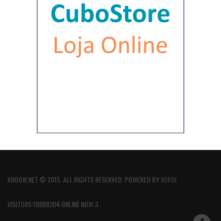
KNOOW.NET © 2015. ALL RIGHTS RESERVED. POWERED BY
VERSE
VISITORS:18888304 ONLINE NOW:3