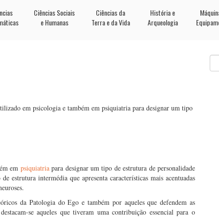
ncias
Ciências Sociais
Ciências da
História e
Máquin
máticas
e Humanas
Terra e da Vida
Arqueologia
Equipam
ilizado em psicologia e também em psiquiatria para designar um tipo
mbém em
psiquiatria
para designar um tipo de estrutura de personalidade
 de estrutura intermédia que apresenta características mais acentuadas
neuroses.
 teóricos da Patologia do Ego e também por aqueles que defendem as
destacam-se aqueles que tiveram uma contribuição essencial para o