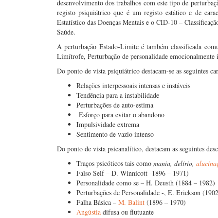
desenvolvimento dos trabalhos com este tipo de perturba
registo psiquiátrico que é um registo estático e de car
Estatístico das Doenças Mentais e o CID-10 – Classificaçã
Saúde.
A perturbação Estado-Limite é também classificada com
Limítrofe, Perturbação de personalidade emocionalmente i
Do ponto de vista psiquiátrico destacam-se as seguintes cara
Relações interpessoais intensas e instáveis
Tendência para a instabilidade
Perturbações de auto-estima
Esforço para evitar o abandono
Impulsividade extrema
Sentimento de vazio intenso
Do ponto de vista psicanalítico, destacam as seguintes desc
Traços psicóticos tais como
mania, delírio,
alucin
Falso Self – D. Winnicott -1896 – 1971)
Personalidade como se – H. Deusth (1884 – 1982)
Perturbações de Personalidade -, E. Erickson (190
Falha Básica –
M. Balint
(1896 – 1970)
Angústia
difusa ou flutuante