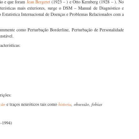
ção e que foram
Jean Bergeret
(1923 – ) e Otto Kernberg (1928 – ). No
acterísticas mais exteriores, surge o DSM – Manual de Diagnóstico e
o Estatística Internacional de Doenças e Problemas Relacionados com a
ummente como Perturbação Borderline, Perturbação de Personalidade
nstável.
cterísticas:
rições:
ação
e traços neuróticos tais como
histeria
, obsessão, fobias
2-1994)