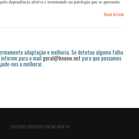
 pela dependência afetiva e terminando na patologia que se apresenta
Read Article
permamente adaptação e melhoria. Se detetou alguma falha
 informe para o mail
geral@knoow.net
para que possamos
 Ajude-nos a melhorar.
VISITORS:18883070 ONLINE NOW:14