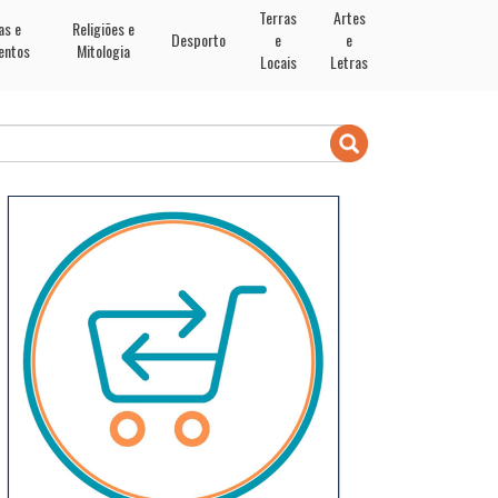
Terras
Artes
as e
Religiões e
Desporto
e
e
entos
Mitologia
Locais
Letras