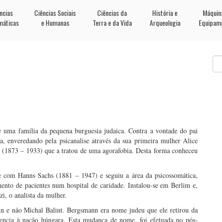
ncias
Ciências Sociais
Ciências da
História e
Máquin
máticas
e Humanas
Terra e da Vida
Arqueologia
Equipam
 uma família da pequena burguesia judaica. Contra a vontade do pai
, enveredando pela psicanalise através da sua primeira mulher Alice
 (1873 – 1933) que a tratou de uma agorafobia. Desta forma conheceu
e com Hanns Sachs (1881 – 1947) e seguiu a área da psicossomática,
amento de pacientes num hospital de caridade. Instalou-se em Berlim e,
i, o analista da mulher.
n e não Michal Balint. Bergsmann era nome judeu que ele retirou da
rtencia à nação húngara. Esta mudança de nome, foi efetuada no pós-