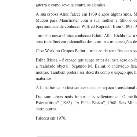
guerra e como revolta contra os alemães.
A sua esposa Alice falece em 1939 e após alguns anos, M.
Mudou para Manchester com a sua mulher e filho e dep
oportunidade de conhecer Wilfred Ruprecht Bion (1897-1
Também nessa clinica conheceu Ednid Albu-Eichholtz, a s
seus trabalhos em psicanálise destacam-ses as conceções d
Case Work ou Grupos Balint – trata-se de reuniões ou sessõe
Falha Básica – é espaço que surge antes da instalação do é
a realidade objetal. Segundo M. Balint, o individuo fica
mesmo. Também poderá ser descrita como o espaço que há e
maternos.
A falha básica poderá ser associada ao espaço transiciona
Das suas obras mais importantes salientamos: “O méd
Psicanalítica” (1965), “A Falha Básica”, 1968, Seis Minu
entre outros.
Faleceu em 1970.