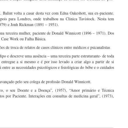
 Balint volta a casar desta vez com Edna Oakeshott, sua ex-paciente.
ois para Londres, onde trabalhou na Clinica Tavistock. Nesta tem
979) e Jonh Rickman (1891 – 1951).
ua terceira mulher, paciente de Donald Winnicott (1896 – 1971). Dos
e Case Work ou Falha Básica.
s de troca de relatos de casos clínicos entre médicos e psicanalistas
dipo e descreve uma ausência – uma terceira parte estruturante- de toda
 entregue a si mesmo e é por isso levado a criar algo a partir de si
ntre as necessidades psicológicos e fisiológicas do bébe e o cuidados
l avançado pelo seu colega de profissão Donald Winnicott.
ico, o seu Doente e a Doença”, (1957), “Amor primário e Técnica
tos por Paciente. Interações em consultas de medicina geral”, (1973),