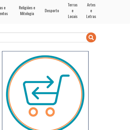
Terras
Artes
as e
Religiões e
Desporto
e
e
entos
Mitologia
Locais
Letras