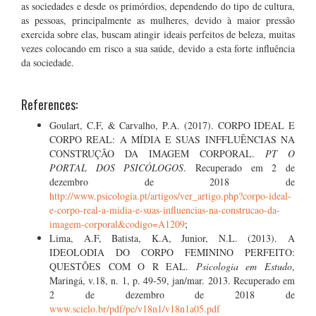
as sociedades e desde os primórdios, dependendo do tipo de cultura,
as pessoas, principalmente as mulheres, devido à maior pressão
exercida sobre elas, buscam atingir ideais perfeitos de beleza, muitas
vezes colocando em risco a sua saúde, devido a esta forte influência
da sociedade.
References:
Goulart, C.F, & Carvalho, P.A. (2017). CORPO IDEAL E
CORPO REAL: A MÍDIA E SUAS INFFLUÊNCIAS NA
CONSTRUÇÃO DA IMAGEM CORPORAL.
PT O
PORTAL DOS PSICÓLOGOS
. Recuperado em 2 de
dezembro de 2018 de
http://www.psicologia.pt/artigos/ver_artigo.php?corpo-ideal-
e-corpo-real-a-midia-e-suas-influencias-na-construcao-da-
imagem-corporal&codigo=A1209
;
Lima, A.F, Batista, K.A, Junior, N.L. (2013). A
IDEOLODIA DO CORPO FEMININO PERFEITO:
QUESTÕES COM O R EAL.
Psicologia em Estudo
,
Maringá, v.18, n. 1, p. 49-59, jan/mar. 2013. Recuperado em
2 de dezembro de 2018 de
www.scielo.br/pdf/pe/v18n1/v18n1a05.pdf