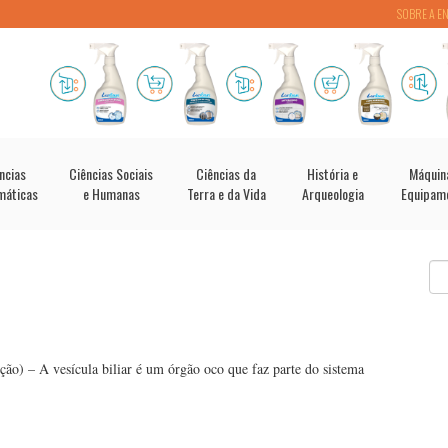
SOBRE A E
ncias
Ciências Sociais
Ciências da
História e
Máquin
máticas
e Humanas
Terra e da Vida
Arqueologia
Equipam
nção) – A vesícula biliar é um órgão oco que faz parte do sistema