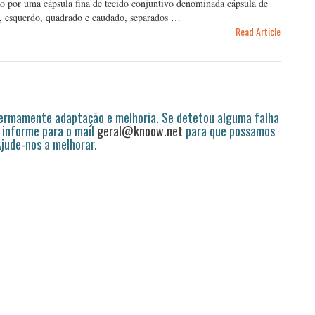
o por uma cápsula fina de tecido conjuntivo denominada cápsula de
to, esquerdo, quadrado e caudado, separados …
Read Article
permamente adaptação e melhoria. Se detetou alguma falha
 informe para o mail
geral@knoow.net
para que possamos
 Ajude-nos a melhorar.