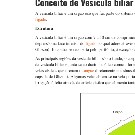
Conceito de Vesícula biliar
A vesícula biliar é um órgão oco que faz parte do sistema
fígado
.
Estrutura
A vesícula biliar é um órgão com 7 a 10 cm de comprim
depressão na face inferior do
fígado
ao qual adere através 
Glisson). Encontra-se recoberta pelo peritónio, à exceçã
As principais regiões da vesícula biliar são o fundo, o cor
da vesícula biliar e junta-se ao ducto hepático comum for
veias císticas que drenam o
sangue
diretamente nos sinusoi
cápsula de Glisson). Algumas veias abrem-se na veia port
irrigação é feita através da artéria cística que alimenta tan