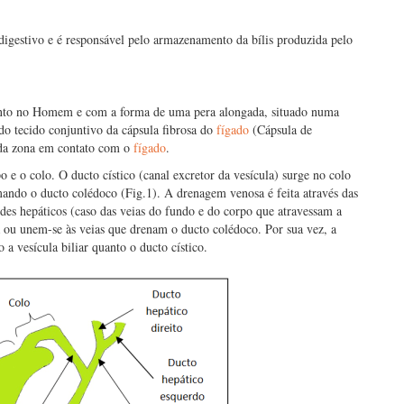
 digestivo e é responsável pelo armazenamento da bílis produzida pelo
ento no Homem e com a forma de uma pera alongada, situado numa
do tecido conjuntivo da cápsula fibrosa do
fígado
(Cápsula de
o da zona em contato com o
fígado
.
po e o colo. O ducto cístico (canal excretor da vesícula) surge no colo
mando o ducto colédoco (Fig.1). A drenagem venosa é feita através das
des hepáticos (caso das veias do fundo e do corpo que atravessam a
a ou unem-se às veias que drenam o ducto colédoco. Por sua vez, a
to a vesícula biliar quanto o ducto cístico.