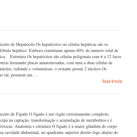
nceito de Hepatócito Os hepatócitos ou células hepáticas são os
o lóbulo hepático. Embora constituam apenas 60% do número total de
ca. Estrutura Os hepatócitos são células poligonais com 6 a 12 faces
tras formando placas anastomosadas, com uma a duas células de
núcleo, redondo e voluminoso, o restante possui 2 núcleos Os
omo tal, possuem um …
Read Article
Conceito de Fígado O fígado é um órgão extremamente complexo,
ticipa na captação, transformação e acumulação de metabolitos e é
s tóxicas. Anatomia e estrutura O fígado é a maior glândula do corpo
na cavidade abdominal, no quadrante superior direito logo abaixo do