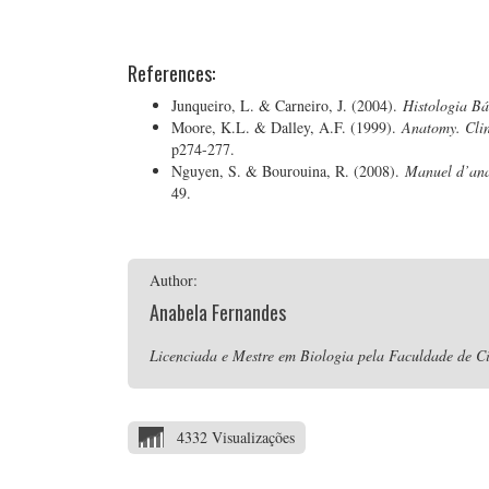
References:
Junqueiro, L. & Carneiro, J. (2004).
Histologia Bá
Moore, K.L. & Dalley, A.F. (1999).
Anatomy. Clin
p274-277.
Nguyen, S. & Bourouina, R. (2008).
Manuel d’ana
49.
Author:
Anabela Fernandes
Licenciada e Mestre em Biologia pela Faculdade de Ci
4332 Visualizações