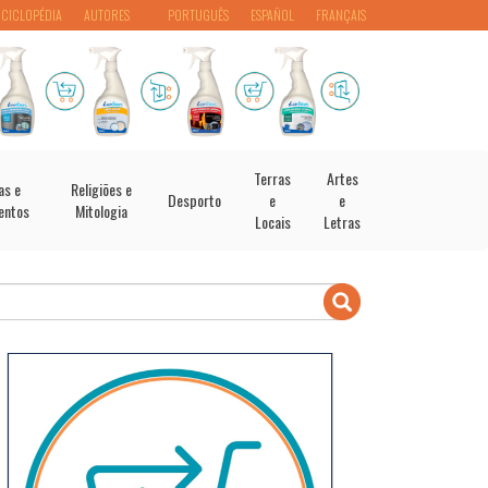
NCICLOPÉDIA
AUTORES
PORTUGUÊS
ESPAÑOL
FRANÇAIS
Terras
Artes
as e
Religiões e
Desporto
e
e
entos
Mitologia
Locais
Letras