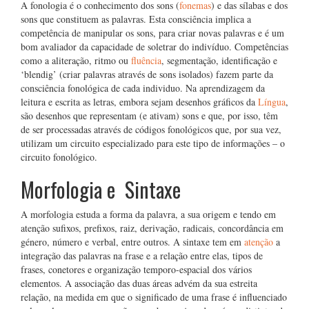
A fonologia é o conhecimento dos sons (
fonemas
) e das sílabas e dos
sons que constituem as palavras. Esta consciência implica a
competência de manipular os sons, para criar novas palavras e é um
bom avaliador da capacidade de soletrar do indivíduo. Competências
como a aliteração, ritmo ou
fluência
, segmentação, identificação e
‘blendig’ (criar palavras através de sons isolados) fazem parte da
consciência fonológica de cada individuo. Na aprendizagem da
leitura e escrita as letras, embora sejam desenhos gráficos da
Língua
,
são desenhos que representam (e ativam) sons e que, por isso, têm
de ser processadas através de códigos fonológicos que, por sua vez,
utilizam um circuito especializado para este tipo de informações – o
circuito fonológico.
Morfologia e Sintaxe
A morfologia estuda a forma da palavra, a sua origem e tendo em
atenção sufixos, prefixos, raiz, derivação, radicais, concordância em
género, número e verbal, entre outros. A sintaxe tem em
atenção
a
integração das palavras na frase e a relação entre elas, tipos de
frases, conetores e organização temporo-espacial dos vários
elementos. A associação das duas áreas advém da sua estreita
relação, na medida em que o significado de uma frase é influenciado