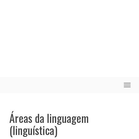
Toggle
naviga
Áreas da linguagem
(linguística)