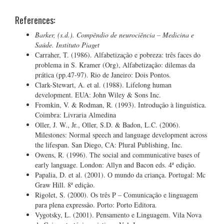
References:
Barker, (s.d.). Compêndio de neurociência – Medicina e
Saúde. Instituto Piaget
Carraher, T. (1986). Alfabetização e pobreza: três faces do
problema in S. Kramer (Org), Alfabetização: dilemas da
prática (pp.47-97). Rio de Janeiro: Dois Pontos.
Clark-Stewart, A. et al. (1988). Lifelong human
development. EUA: John Wiley & Sons Inc.
Fromkin, V. & Rodman, R. (1993). Introdução à linguística.
Coimbra: Livraria Almedina
Oller, J. W., Jr., Oller, S.D. & Badon, L.C. (2006).
Milestones: Normal speech and language development across
the lifespan. San Diego, CA: Plural Publishing, Inc.
Owens, R. (1996). The social and communicative bases of
early language. London: Allyn and Bacon eds. 4ª edição.
Papalia, D. et al. (2001). O mundo da criança. Portugal: Mc
Graw Hill. 8ª edição.
Rigolet, S. (2000). Os três P – Comunicação e linguagem
para plena expressão. Porto: Porto Editora.
Vygotsky, L. (2001). Pensamento e Linguagem. Vila Nova