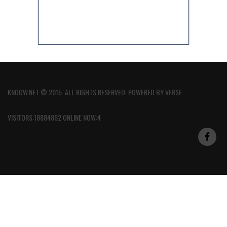
KNOOW.NET © 2015. ALL RIGHTS RESERVED. POWERED BY
VERSE
VISITORS:18884862 ONLINE NOW:4