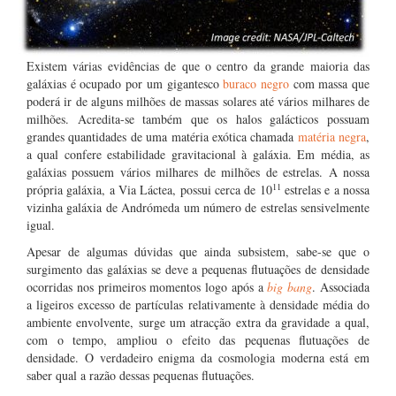
Existem várias evidências de que o centro da grande maioria das
galáxias é ocupado por um gigantesco
buraco negro
com massa que
poderá ir de alguns milhões de massas solares até vários milhares de
milhões. Acredita-se também que os halos galácticos possuam
grandes quantidades de uma matéria exótica chamada
matéria negra
,
a qual confere estabilidade gravitacional à galáxia. Em média, as
galáxias possuem vários milhares de milhões de estrelas. A nossa
11
própria galáxia, a Via Láctea, possui cerca de 10
estrelas e a nossa
vizinha galáxia de Andrómeda um número de estrelas sensivelmente
igual.
Apesar de algumas dúvidas que ainda subsistem, sabe-se que o
surgimento das galáxias se deve a pequenas flutuações de densidade
ocorridas nos primeiros momentos logo após a
big bang
. Associada
a ligeiros excesso de partículas relativamente à densidade média do
ambiente envolvente, surge um atracção extra da gravidade a qual,
com o tempo, ampliou o efeito das pequenas flutuações de
densidade. O verdadeiro enigma da cosmologia moderna está em
saber qual a razão dessas pequenas flutuações.