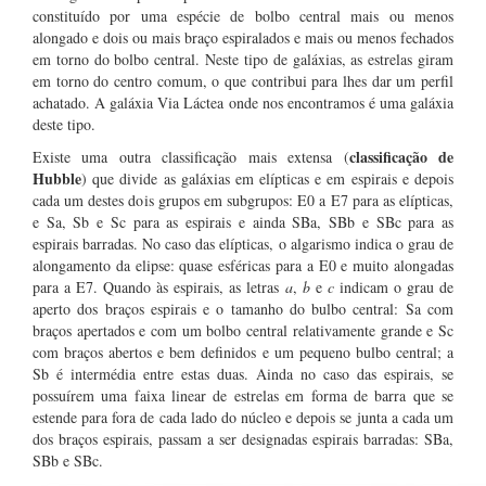
constituído por uma espécie de bolbo central mais ou menos
alongado e dois ou mais braço espiralados e mais ou menos fechados
em torno do bolbo central. Neste tipo de galáxias, as estrelas giram
em torno do centro comum, o que contribui para lhes dar um perfil
achatado. A galáxia Via Láctea onde nos encontramos é uma galáxia
deste tipo.
classificação de
Existe uma outra classificação mais extensa (
Hubble
) que divide as galáxias em elípticas e em espirais e depois
cada um destes dois grupos em subgrupos: E0 a E7 para as elípticas,
e Sa, Sb e Sc para as espirais e ainda SBa, SBb e SBc para as
espirais barradas. No caso das elípticas, o algarismo indica o grau de
alongamento da elipse: quase esféricas para a E0 e muito alongadas
para a E7. Quando às espirais, as letras
a
,
b
e
c
indicam o grau de
aperto dos braços espirais e o tamanho do bulbo central: Sa com
braços apertados e com um bolbo central relativamente grande e Sc
com braços abertos e bem definidos e um pequeno bulbo central; a
Sb é intermédia entre estas duas. Ainda no caso das espirais, se
possuírem uma faixa linear de estrelas em forma de barra que se
estende para fora de cada lado do núcleo e depois se junta a cada um
dos braços espirais, passam a ser designadas espirais barradas: SBa,
SBb e SBc.