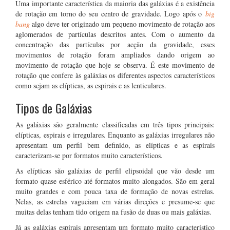
Uma importante característica da maioria das galáxias é a existência
de rotação em torno do seu centro de gravidade. Logo após o
big
bang
algo deve ter originado um pequeno movimento de rotação aos
aglomerados de partículas descritos antes. Com o aumento da
concentração das partículas por acção da gravidade, esses
movimentos de rotação foram ampliados dando origem ao
movimento de rotação que hoje se observa. É este movimento de
rotação que confere às galáxias os diferentes aspectos característicos
como sejam as elípticas, as espirais e as lenticulares.
Tipos de Galáxias
As galáxias são geralmente classificadas em três tipos principais:
elípticas, espirais e irregulares. Enquanto as galáxias irregulares não
apresentam um perfil bem definido, as elípticas e as espirais
caracterizam-se por formatos muito característicos.
As elípticas são galáxias de perfil elipsoidal que vão desde um
formato quase esférico até formatos muito alongados. São em geral
muito grandes e com pouca taxa de formação de novas estrelas.
Nelas, as estrelas vagueiam em várias direções e presume-se que
muitas delas tenham tido origem na fusão de duas ou mais galáxias.
Já as galáxias espirais apresentam um formato muito característico